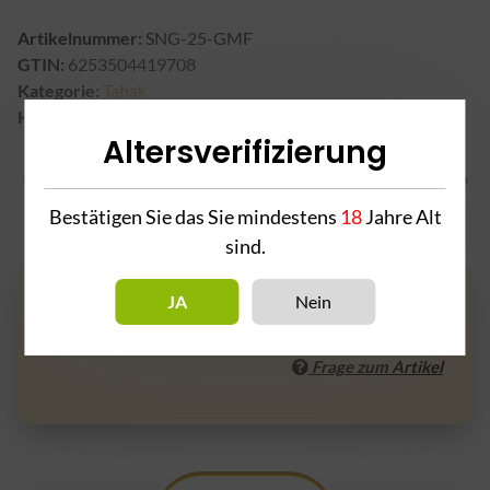
Artikelnummer:
SNG-25-GMF
GTIN:
6253504419708
Kategorie:
Tabak
Hersteller:
Altersverifizierung
Hinweis
: Aus gesetzlichen Gründen ist der Verkauf von Tabakwaren erst ab
18 Jahren erlaubt und der Versand kann nur innerhalb Deutschlands
Bestätigen Sie das Sie mindestens
18
Jahre Alt
erfolgen.
sind.
JA
Nein
Artikel zurzeit vergriffen
Frage zum Artikel