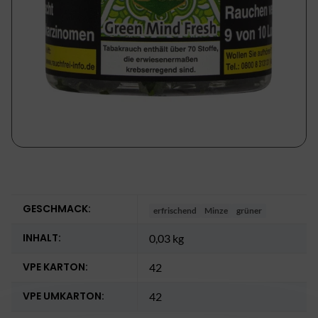
GESCHMACK:
erfrischend
Minze
grüner
INHALT:
0,03 kg
VPE KARTON:
42
VPE UMKARTON:
42