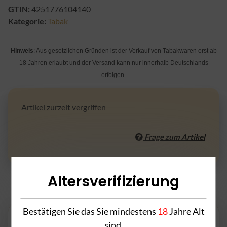
GTIN:
4251776104140
Kategorie:
Tabak
Hinweis
: Aus gesetzlichen Gründen ist der Verkauf von Tabakwaren erst ab
18 Jahren erlaubt und der Versand kann nur innerhalb Deutschlands
erfolgen.
Artikel zurzeit vergriffen
Frage zum Artikel
Altersverifizierung
Beschreibung
Bestätigen Sie das Sie mindestens
18
Jahre Alt
sind.