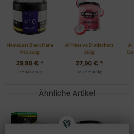
NameLess Black Nana
Al Massiva Bruderherz
Al
#40 200g
200g
Do
29,90 €
*
27,90 €
*
149,50 € pro kg
139,50 € pro kg
Ähnliche Artikel