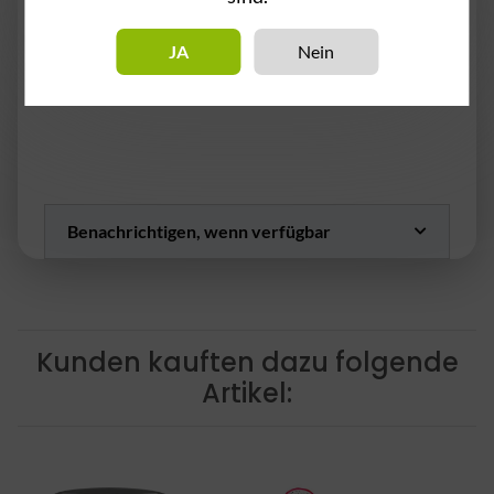
Die Tabaksorte Al Massiva Blaulicht ist eine fruchtige Mischung aus
Blaubeere und Beerenmix. Der Geschmack ist angenehm süß und
JA
Nein
fruchtig, ohne dabei zu aufdringlich zu sein. Der Virginia-
Grundtabak sorgt für eine dichte Rauchentwicklung.
Benachrichtigen, wenn verfügbar
Kunden kauften dazu folgende
Artikel: