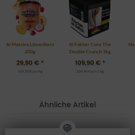
Al Massiva Löwenherz
Al Fakher Core The
Ho
200g
Double Crunch 1kg
29,90 €
*
109,90 €
*
149,50 € pro kg
109,90 € pro 1 kg
Ähnliche Artikel