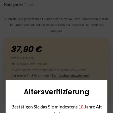
Kategorie:
Tabak
Hinweis
: Aus gesetzlichen Gründen ist der Verkauf von Tabakwaren erst ab
18 Jahren erlaubt und der Versand kann nur innerhalb Deutschlands
erfolgen.
37,90 €
189,50 € pro 1 kg
inkl. 19% USt. , zzgl.
Versand
:
Unverbindliche Preisempfehlung des Herstellers
37,90 €
Lieferzeit:
2 - 3 Werktage
((%s - Ausland abweichend))
Altersverifizierung
Frage zum Artikel
Bestätigen Sie das Sie mindestens
18
Jahre Alt