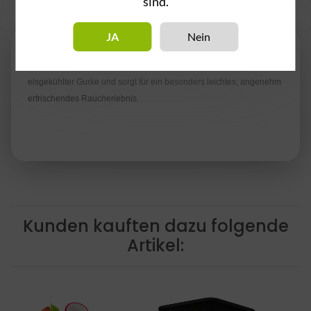
sind.
Beschreibung
JA
Nein
CU CUND
begeistert mit dem authentisch-frischen Geschmack
eisgekühlter Gurke und sorgt für ein besonders leichtes, angenehm
erfrischendes Raucherlebnis.
Kunden kauften dazu folgende
Artikel: