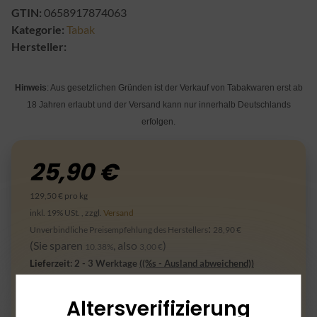
GTIN:
0658917874063
Kategorie:
Tabak
Hersteller:
Hinweis
: Aus gesetzlichen Gründen ist der Verkauf von Tabakwaren erst ab
18 Jahren erlaubt und der Versand kann nur innerhalb Deutschlands
erfolgen.
25,90 €
129,50 € pro kg
inkl. 19% USt. , zzgl.
Versand
:
Unverbindliche Preisempfehlung des Herstellers
28,90 €
(Sie sparen
, also
)
10.38%
3,00 €
Lieferzeit:
2 - 3 Werktage
((%s - Ausland abweichend))
Altersverifizierung
Frage zum Artikel