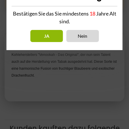
Bestätigen Sie das Sie mindestens
18
Jahre Alt
sind.
Beschreibung
JA
Nein
"Blue Dragon" ist eine faszinierende Kreation des renommierten
Kohleherstellers "Venookah - Das Original", der nun sein Talent
auch auf die Herstellung von Tabak ausgedehnt hat. Diese Sorte ist
eine harmonische Fusion von fruchtiger Blaubeere und exotischer
Drachenfrucht.
Kunden kauften dazu folgende