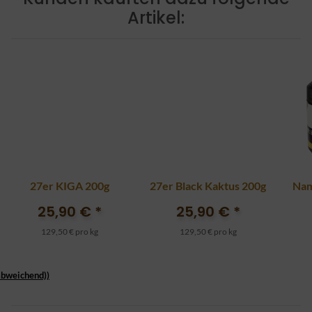
Artikel:
27er KIGA 200g
27er Black Kaktus 200g
Nam
25,90 €
*
25,90 €
*
129,50 € pro kg
129,50 € pro kg
abweichend))