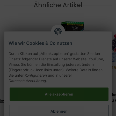
Ähnliche Artikel
Wie wir Cookies & Co nutzen
Durch Klicken auf „Alle akzeptieren“ gestatten Sie den
Einsatz folgender Dienste auf unserer Website: YouTube,
Vimeo. Sie können die Einstellung jederzeit ändern
27er Blue Dragon 25g
Al Fakher Pod 2er Pack
18
(Fingerabdruck-Icon links unten). Weitere Details finden
- Blueberry Lemonade
Sie unter
Konfigurieren
und in unserer
4,00 €
*
20mg
Datenschutzerklärung
.
7,50 €
*
160,00 € pro 1 kg
Lieferzeit:
Alle akzeptieren
2 - 3 Werktage
((%s - Ausland abweiche
abweichend))
2 - 3
Ablehnen