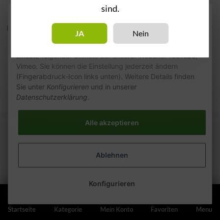
sind.
Wie wir Cookies & Co nutzen
Kategorien
JA
Nein
Durch Klicken auf „Alle akzeptieren“ gestatten Sie den
Einsatz folgender Dienste auf unserer Website: YouTube,
Vimeo. Sie können die Einstellung jederzeit ändern
(Fingerabdruck-Icon links unten). Weitere Details finden
Sie unter
Konfigurieren
und in unserer
Datenschutzerklärung
.
Alle akzeptieren
Ablehnen
Konfigurieren
Startseite
Kategorie
Mein Konto
Favoriten
Menu