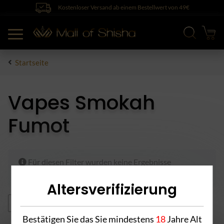
Kostenloser Versand ab einem Bestellwert von 49€
Startseite
Vapes Smokah
Fumot
x
Für diesen Filter wurden keine Ergebnisse
gefunden.
Altersverifizierung
Himbeere
Alle Filter zurücksetzen
Bestätigen Sie das Sie mindestens
18
Jahre Alt