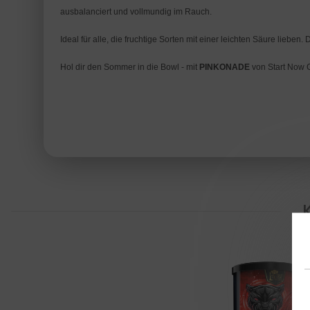
ausbalanciert und vollmundig im Rauch.
Ideal für alle, die fruchtige Sorten mit einer leichten Säure lie
Hol dir den Sommer in die Bowl - mit
PINKONADE
von Start Now 