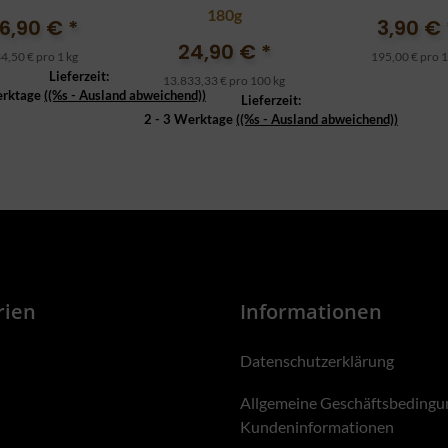
180g
6,90 €
*
3,90 €
24,90 €
*
4,50 € pro 1 kg
195,00 € pro 1
Lieferzeit:
13.833,33 € pro 100 kg
erktage
((%s - Ausland abweichend))
Lieferzeit:
2 - 3 Werktage
((%s - Ausland abweichend))
rien
Informationen
Datenschutzerklärung
Allgemeine Geschäftsbedingu
Kundeninformationen