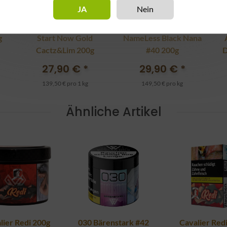
JA
Nein
g
Start Now Gold
NameLess Black Nana
Cactz&Lim 200g
#40 200g
D
27,90 €
*
29,90 €
*
139,50 € pro 1 kg
149,50 € pro kg
Ähnliche Artikel
lier Redi 200g
030 Bärenstark #42
Cavalier Red