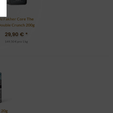
Al Fakher Core The
ouble Crunch 200g
29,90 €
*
149,50 € pro 1 kg
i 20g