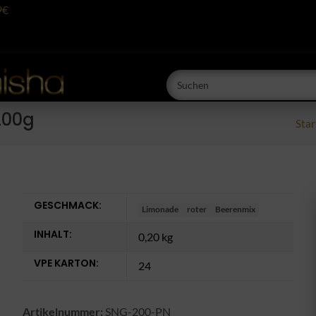
9€
200g
Star
GESCHMACK:
Limonade
roter
Beerenmix
INHALT:
0,20 kg
VPE KARTON:
24
Artikelnummer:
SNG-200-PN