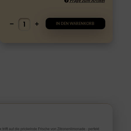
Frage zum Artikel
IN DEN WARENKORB
rifft auf die prickelnde Frische von Zitronenlimonade - perfekt