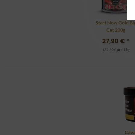
Start Now Gold Bi
Cat 200g
27,90 €
*
139,50 € pro 1 kg
Cava