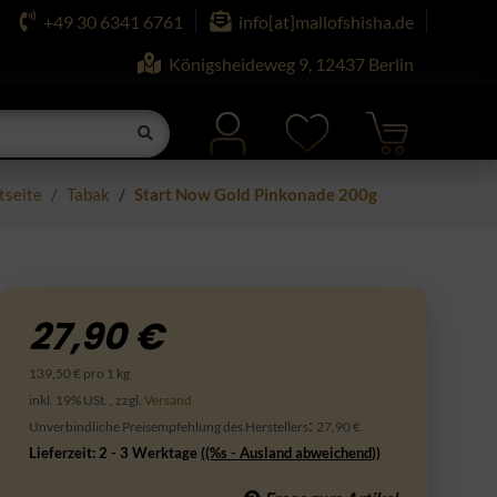
+49 30 6341 6761
info[at]mallofshisha.de
Königsheideweg 9, 12437 Berlin
tseite
Tabak
Start Now Gold Pinkonade 200g
27,90 €
139,50 € pro 1 kg
inkl. 19% USt. , zzgl.
Versand
:
Unverbindliche Preisempfehlung des Herstellers
27,90 €
Lieferzeit:
2 - 3 Werktage
((%s - Ausland abweichend))