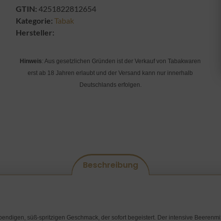
GTIN:
4251822812654
Kategorie:
Tabak
Hersteller:
Hinweis
: Aus gesetzlichen Gründen ist der Verkauf von Tabakwaren
erst ab 18 Jahren erlaubt und der Versand kann nur innerhalb
Deutschlands erfolgen.
Beschreibung
endigen, süß-spritzigen Geschmack, der sofort begeistert. Der intensive Beerenmix t