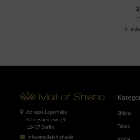
2
13
2 - 3 W
Katego
Adresse Lagerhalle
Shisha
Königsheideweg 9
Tabak
12437 Berlin
info@mallofshisha.de
Kohle