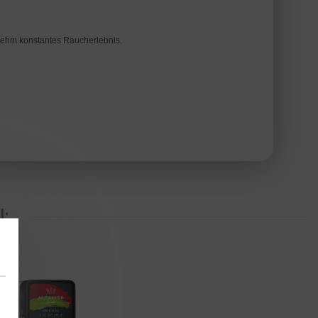
genehm konstantes Raucherlebnis.
: