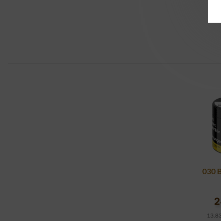
030 
2
13.83