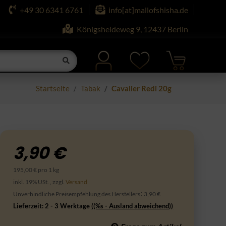
+49 30 6341 6761
info[at]mallofshisha.de
Königsheideweg 9, 12437 Berlin
Startseite
Tabak
Cavalier Redi 20g
3,90 €
195,00 € pro 1 kg
inkl. 19% USt. , zzgl.
Versand
:
Unverbindliche Preisempfehlung des Herstellers
3,90 €
Lieferzeit:
2 - 3 Werktage
((%s - Ausland abweichend))