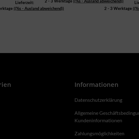
2 - 3 Werktage
((%s - Ausland abweichend))
Lieferzeit:
Li
erktage
((%s - Ausland abweichend))
2 - 3 Werktage
((%
rien
Informationen
Datenschutzerklärung
Allgemeine Geschäftsbedingu
Kundeninformationen
Zahlungsmöglichkeiten