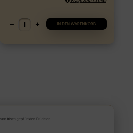
Frage zum Artikel
IN DEN WARENKORB
on frisch gepflückten Früchten.