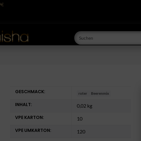
9€
GESCHMACK:
roter
Beerenmix
INHALT:
0,02 kg
VPE KARTON:
10
VPE UMKARTON:
120