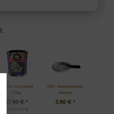
:
Holster !ce Kaktuz
CRT - Kaminaufsatz
200g
einzeln
27,90 €
*
3,90 €
*
139,50 € pro 1 kg