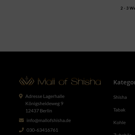
2 - 3 W
Katego
Adresse Lagerhalle
Shisha
Königsheideweg 9
Tabak
12437 Berlin
info@mallofshisha.de
Kohle
030-63416761
Zubehör