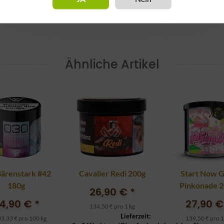
Lieferzeit:
2 - 3 Werktage
((%s - Ausland abwe
Ähnliche Artikel
Bärenstark #42
Cavalier Redi 200g
Start Now G
180g
Pinkonade 
26,90 €
*
4,90 €
*
27,90 
134,50 € pro 1 kg
Lieferzeit:
3,33 € pro 100 kg
139,50 € pro 1