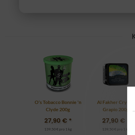
O's Tobacco Bonnie 'n
Al Fakher Crystal
Clyde 200g
Grapio 200g
27,90 €
*
27,90 €
*
139,50 € pro 1 kg
139,50 € pro 1 kg