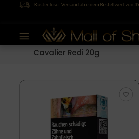
Kostenloser Versand ab einem Bestellwert von 4
Cavalier Redi 20g