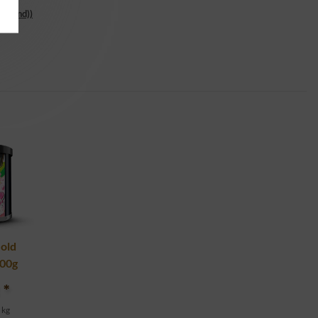
ichend))
old
200g
€
*
 kg