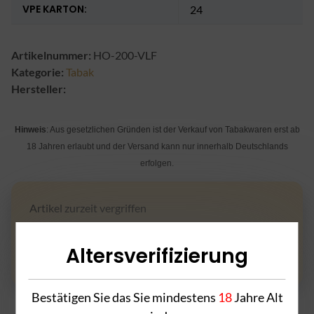
VPE KARTON:
24
Artikelnummer:
HO-200-VLF
Kategorie:
Tabak
Hersteller:
Hinweis
: Aus gesetzlichen Gründen ist der Verkauf von Tabakwaren erst ab
18 Jahren erlaubt und der Versand kann nur innerhalb Deutschlands
erfolgen.
Artikel zurzeit vergriffen
Frage zum Artikel
Altersverifizierung
Bestätigen Sie das Sie mindestens
18
Jahre Alt