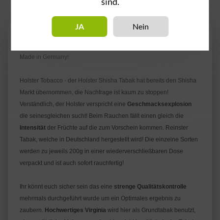
sind.
Beschreibung
JA
Nein
Hier erhält Ihr einen Tabak mit einem hohem Qualitätsstandard -
Made in Germany!
Holster Tobacco - der Holster Shisha Tabak hat bereits den Shisha
Markt übernommen, die Nachfrage ist kaum zu stoppen!
Verständlich, der Holster verspricht eine
Geschmacksexplosion
die seinesgleichen sucht! Beim Rauchen fällt einen gleich die
Intensität
der Früchte auf die zum Vorschein kommen. Reinster
Tabak, welche in Deutschland hergestellt wird! Die einzelne Sorten
werden zu jeweils 200g in einer wiederverschließbaren Dose
verpackt und ist auch sofort rauchfertig!
Ihr könnt euch sicher sein das eine
strenge Qualitätskontrolle
mehrmals durchgeführt wurde um ein Optimales ergebnis zu
zaubern.
Hochwertiges Virginia
wird hier als Grundtabak benutzt,