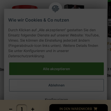
Wie wir Cookies & Co nutzen
Durch Klicken auf „Alle akzeptieren“ gestatten Sie den
Einsatz folgender Dienste auf unserer Website: YouTube,
Vimeo. Sie können die Einstellung jederzeit ändern
27er Black Kaktus 200g
Adalya Sheik Money
Al F
(Fingerabdruck-Icon links unten). Weitere Details finden
200g
-
Sie unter
Konfigurieren
und in unserer
25,90 €
*
Datenschutzerklärung
.
27,90 €
*
129,50 € pro kg
Lieferzeit:
139,50 € pro 1 kg
Alle akzeptieren
abweichend))
2 - 3 Werktage
((%s - Ausland abweichend))
2 - 3
Lieferzeit:
2 - 3 Werktage
((%s - Ausland abweiche
Ablehnen
Konfigurieren
IN DEN WARENKORB