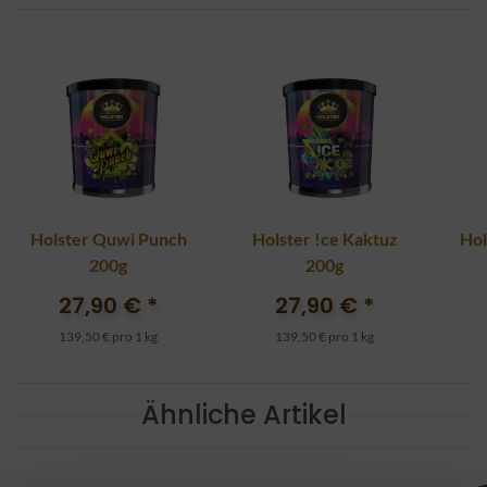
Holster Quwi Punch
Holster !ce Kaktuz
Hol
200g
200g
27,90 €
*
27,90 €
*
139,50 € pro 1 kg
139,50 € pro 1 kg
Ähnliche Artikel