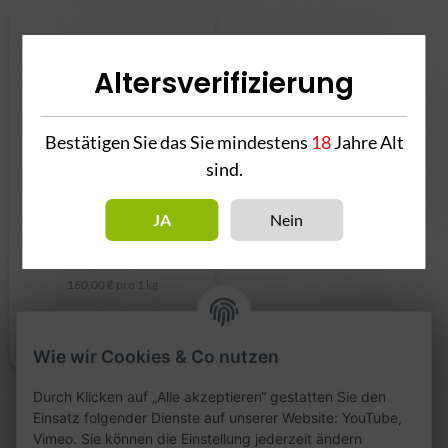
Altersverifizierung
Bestätigen Sie das Sie mindestens
18
Jahre Alt
sind.
JA
Nein
Dschinni Cndy Brz 25g
4,00 €
*
160,00 € pro 1 kg
Wie wir Cookies & Co nutzen
Durch Klicken auf „Alle akzeptieren“ gestatten Sie den
Einsatz folgender Dienste auf unserer Website: YouTube,
Vimeo. Sie können die Einstellung jederzeit ändern