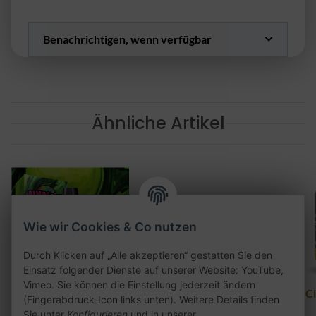
Benachrichtigen, wenn verfügbar
Ähnliche Artikel
Wie wir Cookies & Co nutzen
Durch Klicken auf „Alle akzeptieren“ gestatten Sie den
Einsatz folgender Dienste auf unserer Website: YouTube,
Vimeo. Sie können die Einstellung jederzeit ändern
Al Massiva Liquid -
Elfbar Mate 500 Pod
C
(Fingerabdruck-Icon links unten). Weitere Details finden
Sommer in Beirut 17mg
2er Pack - Blue Razz
Sie unter
Konfigurieren
und in unserer