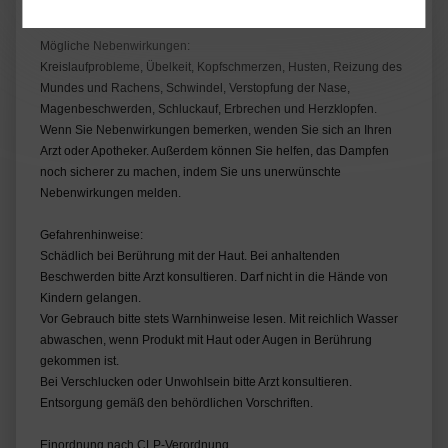
Stillzeit.
Mögliche Nebenwirkungen:
Kreislaufprobleme, Übelkeit, Kopfschmerzen, Husten, Reizung des
Mundes und Rachens, Schwindel, Verstopfung der Nase,
Magenbeschwerden, Schluckauf, Erbrechen und Herzklopfen.
Wenn Sie Nebenwirkungen bemerken, wenden Sie sich an Ihren
Arzt oder Apotheker. Außerdem können Sie helfen, das Dampfen
noch sicherer zu machen, indem Sie uns unerwünschte
Nebenwirkungen melden.
Gefahrenhinweise:
Schädlich bei Berührung mit der Haut. Bei anhaltenden
Beschwerden bitte Arzt konsultieren. Darf nicht in die Hände von
Kindern gelangen.
Vor Gebrauch bitte stets Warnhinweise lesen. Mit reichlich Wasser
abwaschen, wenn Produkt mit Haut oder Augen in Berührung
gekommen ist.
Bei Verschlucken oder Unwohlsein bitte Arzt konsultieren.
Entsorgung gemäß den behördlichen Vorschriften.
Einordnung nach CLP-Verordnung