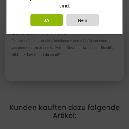
sind.
Beschreibung
JA
Nein
BLUE BEAST
- entfessle das Biest in dir!
Exotische Ananas, dunkle Brombeeren und süße Blaubeeren
verschmelzen zu einem kraftvollen Geschmackserlebnis. Fruchtig,
wild, next Level - bist du bereit?
Kunden kauften dazu folgende
Artikel: