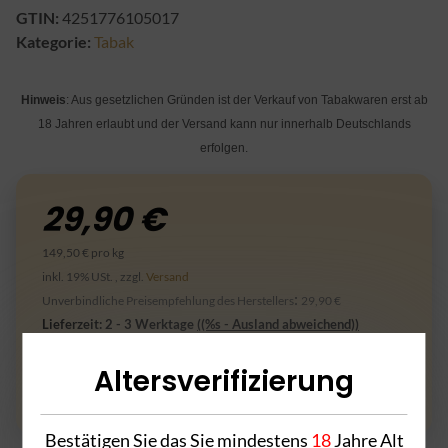
GTIN:
4251776105017
Kategorie:
Tabak
Hinweis
: Aus gesetzlichen Gründen ist der Verkauf von Tabakwaren erst ab
18 Jahren erlaubt und der Versand kann nur innerhalb Deutschlands
erfolgen.
29,90 €
149,50 € pro kg
inkl. 19% USt. , zzgl.
Versand
:
Unverbindliche Preisempfehlung des Herstellers
29,90 €
Lieferzeit:
2 - 3 Werktage
((%s - Ausland abweichend))
Altersverifizierung
Frage zum Artikel
Bestätigen Sie das Sie mindestens
18
Jahre Alt