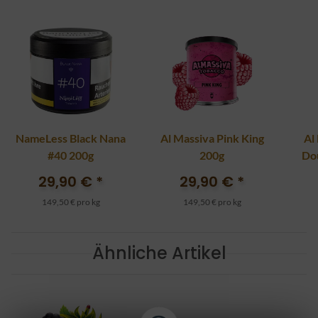
NameLess Black Nana
Al Massiva Pink King
Al
#40 200g
200g
Do
29,90 €
*
29,90 €
*
149,50 € pro kg
149,50 € pro kg
Ähnliche Artikel