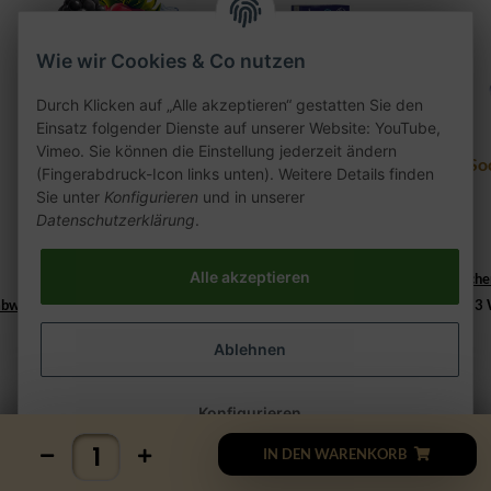
Wie wir Cookies & Co nutzen
Durch Klicken auf „Alle akzeptieren“ gestatten Sie den
Einsatz folgender Dienste auf unserer Website: YouTube,
Vimeo. Sie können die Einstellung jederzeit ändern
187 - 040 Hamburg
187 Strassenbande Pod
So
(Fingerabdruck-Icon links unten). Weitere Details finden
200g
- 040 Hamburg
Sie unter
Konfigurieren
und in unserer
Datenschutzerklärung
.
29,90 €
*
5,90 €
*
Lieferzeit:
149,50 € pro 1 kg
Alle akzeptieren
2 - 3 Werktage
((%s - Ausland abweiche
Lieferzeit:
abweichend))
2 - 3 Werktage
((%s - Ausland abweichend))
2 - 3
Ablehnen
Konfigurieren
IN DEN WARENKORB
Startseite
Kategorie
Mein Konto
Favoriten
Menu