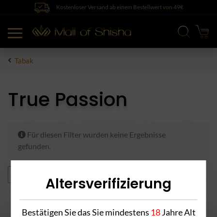
Kostenloser Versand ab einem Bestellwert von 49€
Tabak
True Passion
x
Für diesen Filter wurden keine Ergebnisse
gefunden.
kühlend
Alle Filter zurücksetzen
Altersverifizierung
Bestätigen Sie das Sie mindestens
18
Jahre Alt