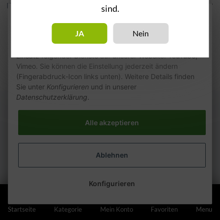
Kategorien
sind.
Wie wir Cookies & Co nutzen
JA
Nein
Durch Klicken auf „Alle akzeptieren“ gestatten Sie den
Einsatz folgender Dienste auf unserer Website: YouTube,
Vimeo. Sie können die Einstellung jederzeit ändern
(Fingerabdruck-Icon links unten). Weitere Details finden
Sie unter
Konfigurieren
und in unserer
Datenschutzerklärung
.
Alle akzeptieren
Ablehnen
Konfigurieren
Startseite
Kategorie
Mein Konto
Favoriten
Menu