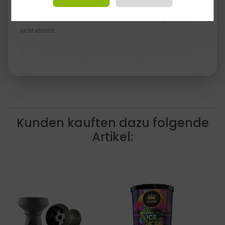
höchster Qualität in Italien handangefertigt. Er ist sehr
empfehlenswert, da sich der Geschmack des vorherigen Tabaks
nicht absetzt.
Kunden kauften dazu folgende
Artikel: