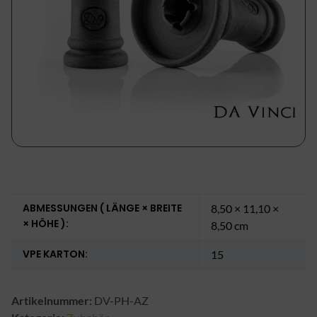
ABMESSUNGEN ( LÄNGE × BREITE
8,50 × 11,10 ×
× HÖHE ):
8,50 cm
VPE KARTON:
15
Artikelnummer:
DV-PH-AZ