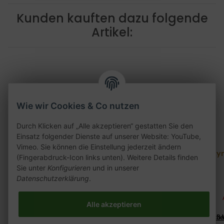
Kunden kauften dazu folgende
Artikel:
Wie wir Cookies & Co nutzen
Durch Klicken auf „Alle akzeptieren“ gestatten Sie den
Einsatz folgender Dienste auf unserer Website: YouTube,
Vimeo. Sie können die Einstellung jederzeit ändern
Skynet Dream Phunnel
Skynet Dream Phunnel
Skyn
(Fingerabdruck-Icon links unten). Weitere Details finden
volcan
roa
Sie unter
Konfigurieren
und in unserer
Datenschutzerklärung
.
7,00 €
*
7,00 €
*
Alter Preis:
7,00 €
Alter Preis:
7,00 €
Alle akzeptieren
Lieferzeit:
2 - 3 Werktage
((%s - Ausland abweiche
2 - 3