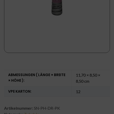
ABMESSUNGEN ( LÄNGE × BREITE
11,70 × 8,50 ×
× HÖHE ):
8,50 cm
VPE KARTON:
12
Artikelnummer:
SN-PH-DR-PK