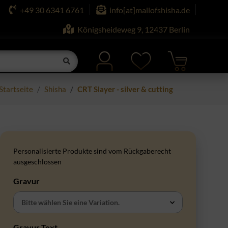
+49 30 6341 6761
info[at]mallofshisha.de
Königsheideweg 9, 12437 Berlin
Startseite
Shisha
CRT Slayer - silver & cutting
Personalisierte Produkte sind vom Rückgaberecht
ausgeschlossen
Gravur
Bitte wählen Sie eine Variation.
Gravur Text