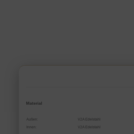
Material
Außen:
V2A Edelstahl
Innen:
V2A Edelstahl