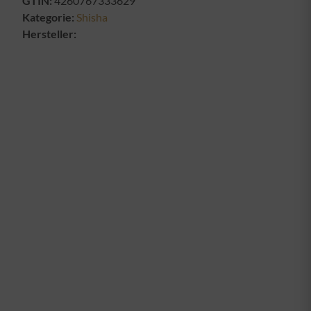
GTIN:
4260767333629
Kategorie:
Shisha
Hersteller: