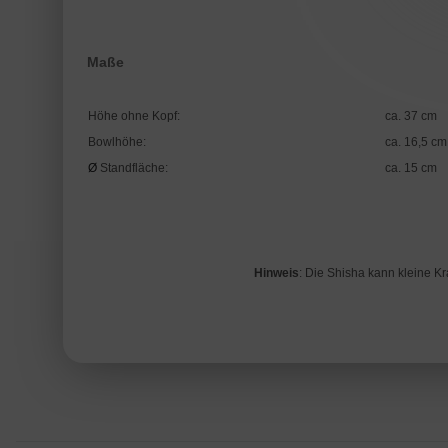
Maße
Höhe ohne Kopf:
ca. 37 cm
Bowlhöhe:
ca. 16,5 cm
Ø
Standfläche:
ca. 15 cm
Hinweis
: Die Shisha kann kleine K