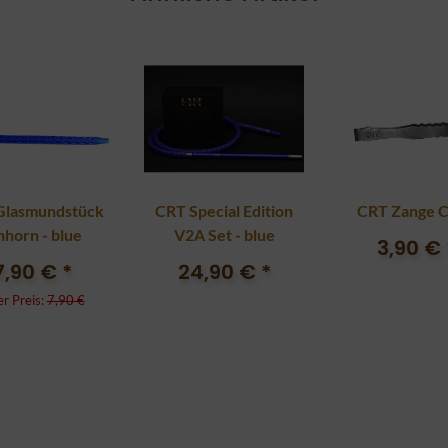
Glasmundstück
CRT Special Edition
CRT Zange C
nhorn - blue
V2A Set - blue
3,90 €
7,90 €
*
24,90 €
*
er Preis:
7,90 €