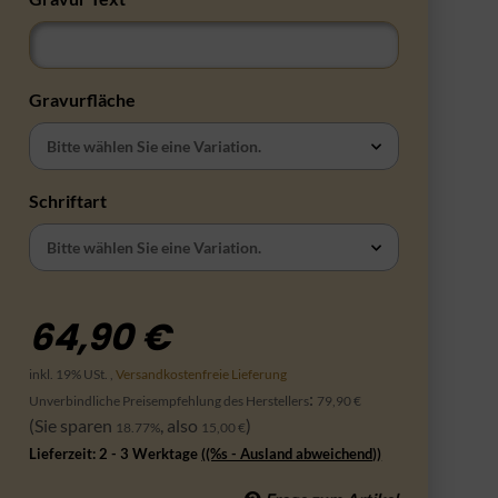
Gravur Text
Gravurfläche
Bitte wählen Sie eine Variation.
Schriftart
Bitte wählen Sie eine Variation.
64,90 €
inkl. 19% USt. ,
Versandkostenfreie Lieferung
:
Unverbindliche Preisempfehlung des Herstellers
79,90 €
(Sie sparen
, also
)
18.77%
15,00 €
Lieferzeit:
2 - 3 Werktage
((%s - Ausland abweichend))