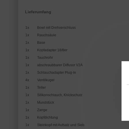
Lieferumfang
1x
Bowl mit Drehverschluss
1x
Rauchsäule
1x
Base
1x
Kopfadapter 18/8er
1x
Tauchrohr
1x
abschraubbarer Diffusor V2A
1x
Schlauchadapter Plug-In
4x
Ventilkugel
1x
Teller
1x
Silikonschlauch, Knickschutz
1x
Mundstück
1x
Zange
1x
Kopfdichtung
1x
Steinkopf mit Aufsatz und Sieb