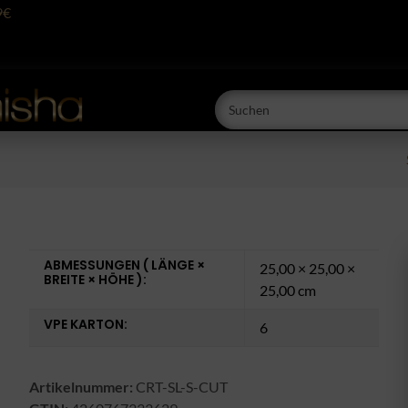
9€
ABMESSUNGEN ( LÄNGE ×
25,00 × 25,00 ×
BREITE × HÖHE ):
25,00 cm
VPE KARTON:
6
Artikelnummer:
CRT-SL-S-CUT