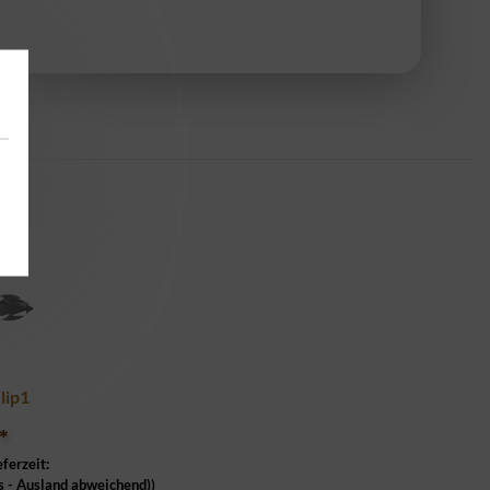
lip1
*
eferzeit:
s - Ausland abweichend))