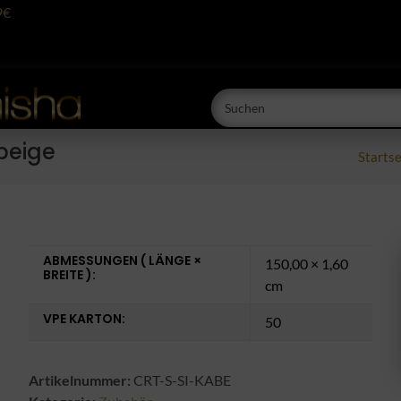
9€
beige
Startse
ABMESSUNGEN ( LÄNGE ×
150,00 × 1,60
BREITE ):
cm
VPE KARTON:
50
Artikelnummer:
CRT-S-SI-KABE