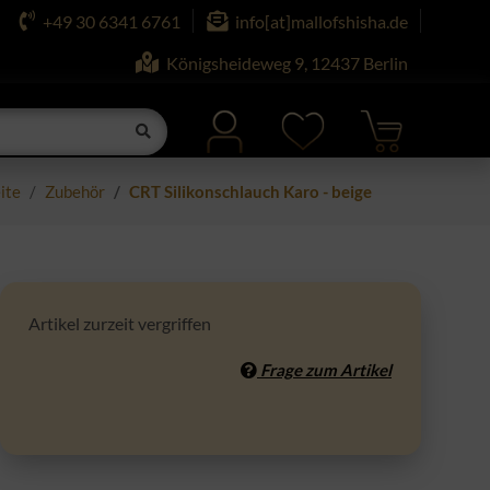
+49 30 6341 6761
info[at]mallofshisha.de
Königsheideweg 9, 12437 Berlin
ite
Zubehör
CRT Silikonschlauch Karo - beige
Artikel zurzeit vergriffen
Frage zum Artikel