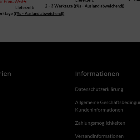
Lieferzeit:
er Preis:
7,90 €
2 - 3 Werktage
((%s - Ausland abweichend))
Lieferzeit:
erktage
((%s - Ausland abweichend))
rien
Informationen
Datenschutzerklärung
Allgemeine Geschäftsbedingu
Kundeninformationen
Zahlungsmöglichkeiten
Versandinformationen