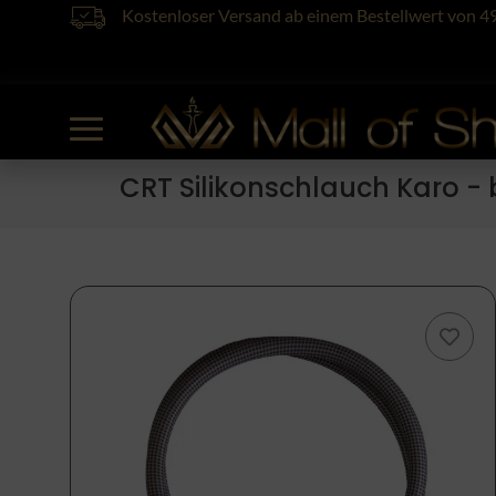
Kostenloser Versand ab einem Bestellwert von 4
CRT Silikonschlauch Karo - 