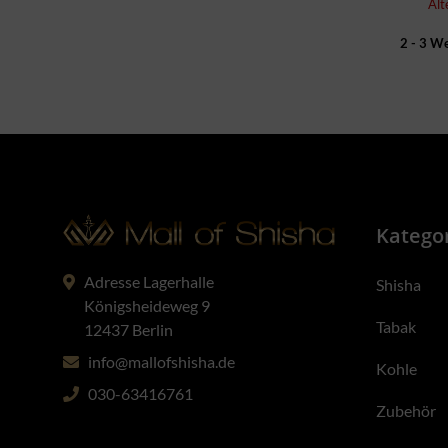
Alt
2 - 3 W
Katego
Adresse Lagerhalle
Shisha
Königsheideweg 9
Tabak
12437 Berlin
info@mallofshisha.de
Kohle
030-63416761
Zubehör