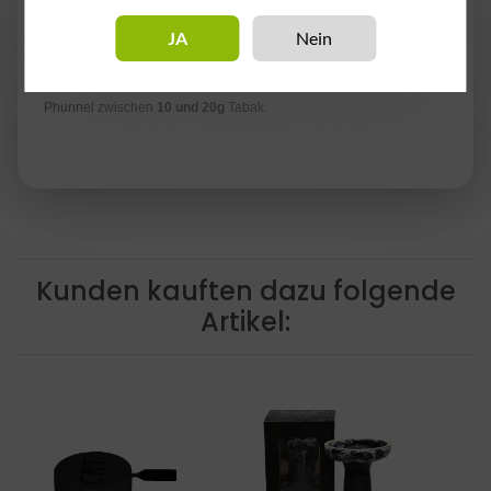
Der brandneue Phunnel aus dem Hause
CRT
ist endlich auf dem
JA
Nein
Markt. Der Kopf ist
100% handgemacht
und hat eine
optimale
Hitzeverteilung
. Im Durchschnitt verbraucht man mit diesem
Phunnel zwischen
10 und 20g
Tabak.
Kunden kauften dazu folgende
Artikel: