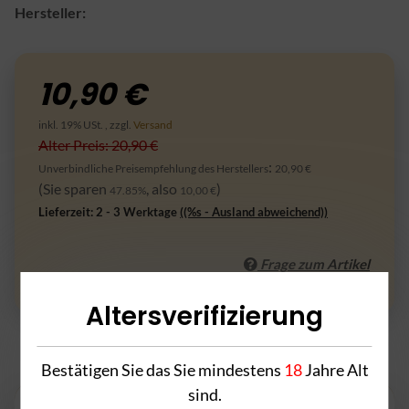
Hersteller:
10,90 €
inkl. 19% USt. , zzgl.
Versand
Alter Preis: 20,90 €
:
Unverbindliche Preisempfehlung des Herstellers
20,90 €
(Sie sparen
, also
)
47.85%
10,00 €
Lieferzeit:
2 - 3 Werktage
((%s - Ausland abweichend))
Frage zum Artikel
Altersverifizierung
Bestätigen Sie das Sie mindestens
18
Jahre Alt
Beschreibung
sind.