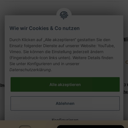
Wie wir Cookies & Co nutzen
Durch Klicken auf „Alle akzeptieren“ gestatten Sie den
Einsatz folgender Dienste auf unserer Website: YouTube,
Vimeo. Sie können die Einstellung jederzeit ändern
(Fingerabdruck-Icon links unten). Weitere Details finden
CRT Glasmundstück
CRT Special Edition
C
Sie unter
Konfigurieren
und in unserer
Einhorn - blue
V2A Set - blue
Datenschutzerklärung
.
7,90 €
*
24,90 €
*
Alle akzeptieren
abweichend))
2 - 3
Lieferzeit:
Alter Preis:
7,90 €
2 - 3 Werktage
((%s - Ausland abweiche
Ablehnen
Konfigurieren