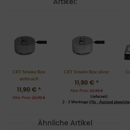
Artikel:
CRT Smoke Box
CRT Smoke Box silver
Co
anthrazit
11,90 €
*
11,90 €
*
Alter Preis:
22,90 €
Lieferzeit:
Alter Preis:
22,90 €
2 - 3 Werktage
((%s - Ausland abweiche
Ähnliche Artikel