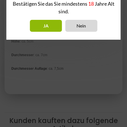
Bestätigen Sie das Sie mindestens
18
Jahre Alt
Die Smoke Box ist ein Kopfaufsatz für deinen Tabakkopf. Dieser
sind.
Aufsatz wird mit 1-3 Kohlestücken bestückt, je nachdem wie viel
Hitze man benötigt und einfach auf sein Kopf gelegt. Einfache
JA
Nein
Hitzeregulation durch spielend leichtes Drehen am Deckel.
Höhe
: ca. 5cm
Durchmesser
: ca. 7cm
Durchmesser Auflage
: ca. 7,5cm
Kunden kauften dazu folgende