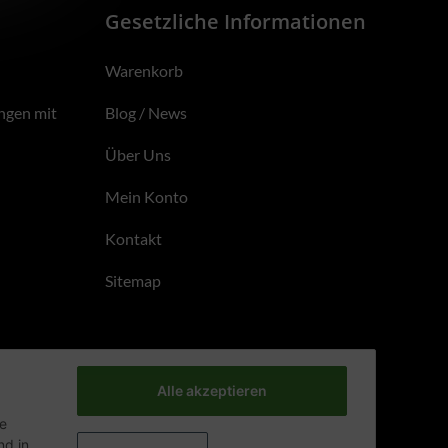
Gesetzliche Informationen
Warenkorb
ngen mit
Blog / News
Über Uns
Mein Konto
Kontakt
Sitemap
Alle akzeptieren
ie
d in