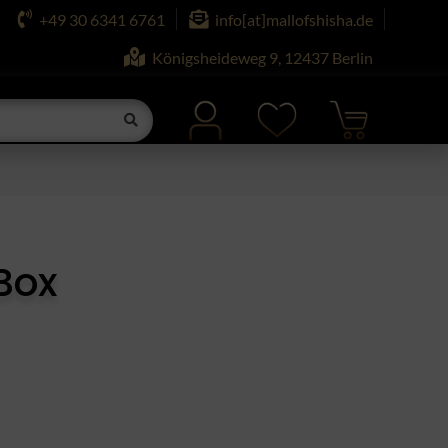
+49 30 6341 6761
info[at]mallofshisha.de
Königsheideweg 9, 12437 Berlin
Box