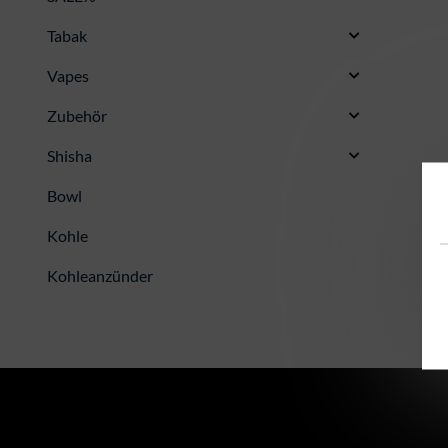
Tabak
Vapes
Zubehör
Shisha
Bowl
Kohle
Kohleanzünder