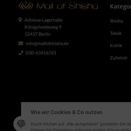
Katego
Adresse Lagerhalle
Shisha
Königsheideweg 9
Tabak
12437 Berlin
info@mallofshisha.de
Kohle
030-63416761
Zubehör
Wie wir Cookies & Co nutzen
Durch Klicken auf „Alle akzeptieren“ gestatten Sie d
können die Einstellung jederzeit ändern (Fingerabdru