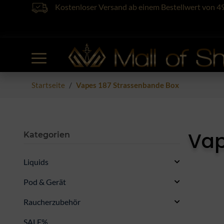
Kostenloser Versand ab einem Bestellwert von 4
Startseite
Vapes 187 Strassenbande Box
Vap
Kategorien
Liquids
Pod & Gerät
Raucherzubehör
SALE%