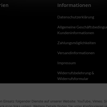
rien
Informationen
Datenschutzerklärung
Allgemeine Geschäftsbedingu
Kundeninformationen
Zahlungsmöglichkeiten
Versandinformationen
Impressum
Widerrufsbelehrung &
Widerrufsformular
en Einsatz folgender Dienste auf unserer Website: YouTube, Vimeo. S
ck-Icon links unten). Weitere Details finden Sie unter
Konfigurieren
un