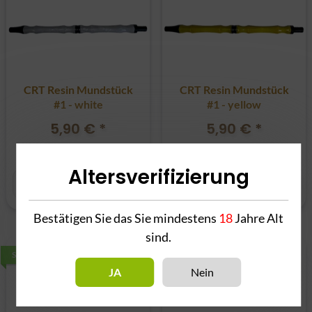
CRT Resin Mundstück
CRT Resin Mundstück
#1 - white
#1 - yellow
5,90 €
*
5,90 €
*
Alter Preis:
5,90 €
Alter Preis:
5,90 €
Altersverifizierung
Bestätigen Sie das Sie mindestens
18
Jahre Alt
sind.
SALE 0%
SALE 0%
JA
Nein