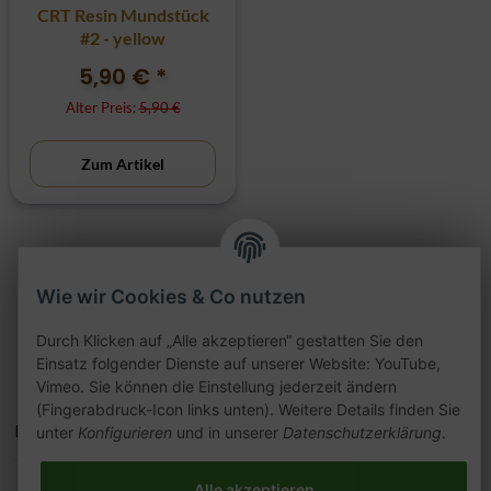
CRT Resin Mundstück
#2 - yellow
5,90 €
*
Alter Preis:
5,90 €
Zum Artikel
Artikel 1 - 19 von 19
Wie wir Cookies & Co nutzen
Durch Klicken auf „Alle akzeptieren“ gestatten Sie den
Einsatz folgender Dienste auf unserer Website: YouTube,
Vimeo. Sie können die Einstellung jederzeit ändern
(Fingerabdruck-Icon links unten). Weitere Details finden Sie
Kategorien
unter
Konfigurieren
und in unserer
Datenschutzerklärung
.
Alle akzeptieren