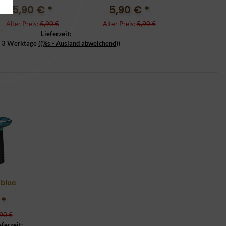
5,90 €
*
5,90 €
*
Alter Preis:
5,90 €
Alter Preis:
5,90 €
Lieferzeit:
- 3 Werktage
((%s - Ausland abweichend))
blue
€
*
90 €
eferzeit: