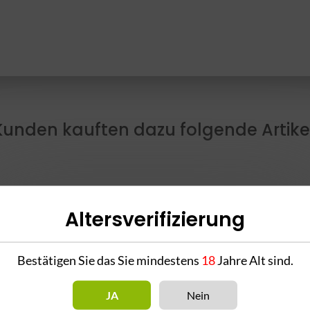
Kunden kauften dazu folgende Artikel
Altersverifizierung
Bestätigen Sie das Sie mindestens
18
Jahre Alt sind.
ck
CRT Resin Mundstück
CRT Resin Mundstück
C
JA
Nein
#1 - amber
#1 - white