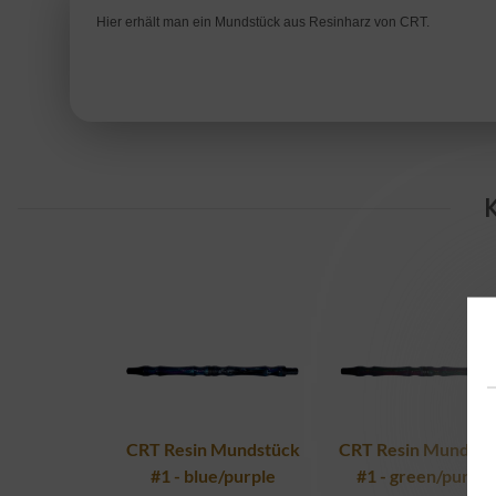
Hier erhält man ein Mundstück aus Resinharz von CRT.
CRT Resin Mundstück
CRT Resin Mundstü
#1 - blue/purple
#1 - green/purple