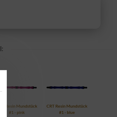
:
RT Resin Mundstück
CRT Resin Mundstück
#1 - pink
#1 - blue