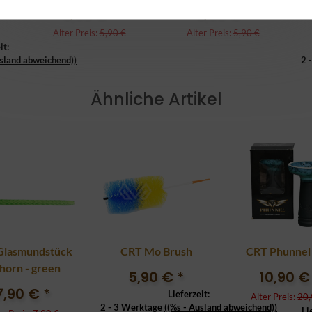
5,90 €
*
5,90 €
*
Alter Preis:
5,90 €
Alter Preis:
5,90 €
it:
usland abweichend))
2 
Ähnliche Artikel
Glasmundstück
CRT Mo Brush
CRT Phunnel 
horn - green
5,90 €
*
10,90 
7,90 €
*
Lieferzeit:
Alter Preis:
20,
2 - 3 Werktage
((%s - Ausland abweichend))
Li