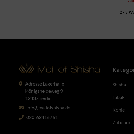
Alt
2 - 3 W
Katego
Adresse Lagerhalle
Shisha
Königsheideweg 9
Tabak
12437 Berlin
info@mallofshisha.de
Kohle
030-63416761
Zubehör