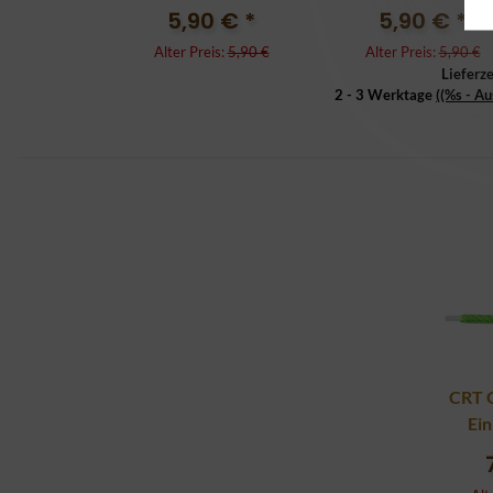
5,90 €
*
5,90 €
*
Alter Preis:
5,90 €
Alter Preis:
5,90 €
Lieferze
2 - 3 Werktage
((%s - A
CRT 
Ein