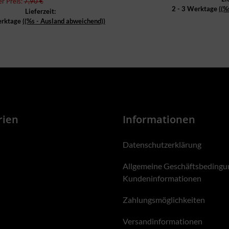
er Preis:
7,90 €
2 - 3 Werktage
((%
Lieferzeit:
erktage
((%s - Ausland abweichend))
rien
Informationen
Datenschutzerklärung
Allgemeine Geschäftsbedingu
Kundeninformationen
Zahlungsmöglichkeiten
Versandinformationen