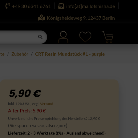
+49 30 6341 6761
info[at]mallofshisha.de
Königsheideweg 9, 12437 Berlin
ite
Zubehör
CRT Resin Mundstück #1 - purple
5,90 €
inkl. 19% USt. , zzgl.
Versand
Alter Preis: 5,90 €
:
Unverbindliche Preisempfehlung des Herstellers
12,90 €
(Sie sparen
, also
)
54.26%
7,00 €
Lieferzeit:
2 - 3 Werktage
((%s - Ausland abweichend))