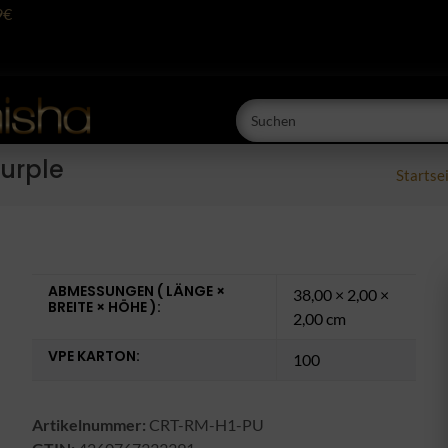
9€
urple
Startse
ABMESSUNGEN ( LÄNGE ×
38,00 × 2,00 ×
BREITE × HÖHE ):
2,00 cm
VPE KARTON:
100
Artikelnummer:
CRT-RM-H1-PU