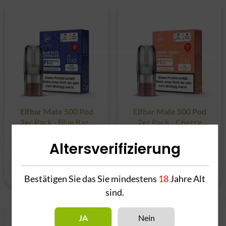
Elfbar Mate 500 Pod
Elfbar Mate 500 Pod
2er Pack - Blue Razz
2er Pack - Cherry
Lemonade
Peach Lemonade
9,90 €
*
9,90 €
*
Altersverifizierung
Bestätigen Sie das Sie mindestens
18
Jahre Alt
sind.
JA
Nein