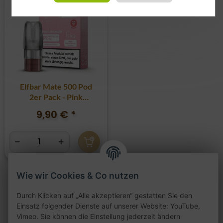
Elfbar Mate 500 Pod
2er Pack - Pink
Lemonade
9,90 €
*
Wie wir Cookies & Co nutzen
Durch Klicken auf „Alle akzeptieren“ gestatten Sie den
Artikel 1 - 3 von 3
Einsatz folgender Dienste auf unserer Website: YouTube,
Vimeo. Sie können die Einstellung jederzeit ändern