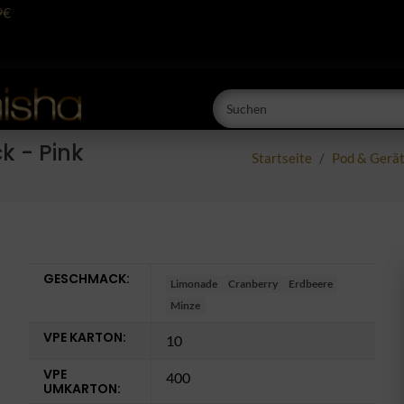
9€
k - Pink
Startseite
Pod & Gerä
GESCHMACK:
Limonade
Cranberry
Erdbeere
Minze
VPE KARTON:
10
VPE
400
UMKARTON: