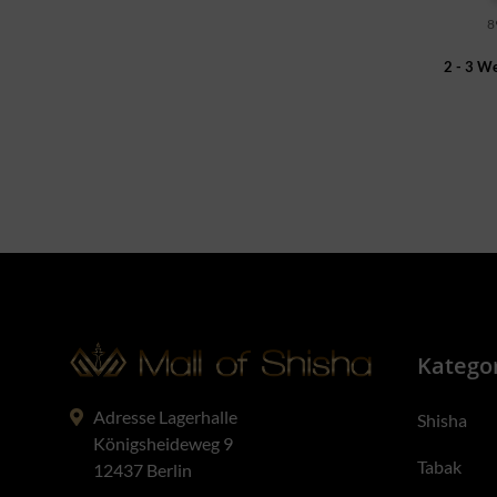
8
2 - 3 W
Katego
Adresse Lagerhalle
Shisha
Königsheideweg 9
Tabak
12437 Berlin