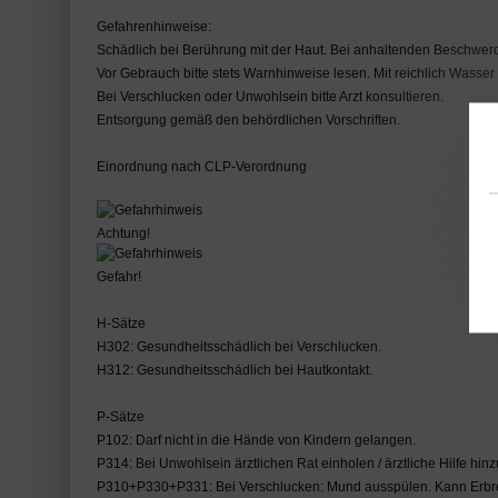
Gefahrenhinweise:
Schädlich bei Berührung mit der Haut. Bei anhaltenden Beschwerden
Vor Gebrauch bitte stets Warnhinweise lesen. Mit reichlich Wass
Bei Verschlucken oder Unwohlsein bitte Arzt konsultieren.
Entsorgung gemäß den behördlichen Vorschriften.
Einordnung nach CLP-Verordnung
Achtung!
Gefahr!
H-Sätze
H302: Gesundheitsschädlich bei Verschlucken.
H312: Gesundheitsschädlich bei Hautkontakt.
P-Sätze
P102: Darf nicht in die Hände von Kindern gelangen.
P314: Bei Unwohlsein ärztlichen Rat einholen / ärztliche Hilfe hin
P310+P330+P331: Bei Verschlucken: Mund ausspülen. Kann Erbre