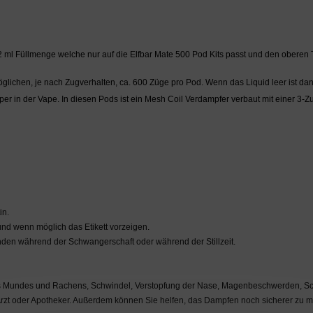
 2 ml Füllmenge welche nur auf die Elfbar Mate 500 Pod Kits passt und den oberen 
glichen, je nach Zugverhalten, ca. 600 Züge pro Pod. Wenn das Liquid leer ist 
r in der Vape. In diesen Pods ist ein Mesh Coil Verdampfer verbaut mit einer 3-Z
in.
nd wenn möglich das Etikett vorzeigen.
den während der Schwangerschaft oder während der Stillzeit.
es Mundes und Rachens, Schwindel, Verstopfung der Nase, Magenbeschwerden, Sc
rzt oder Apotheker. Außerdem können Sie helfen, das Dampfen noch sicherer zu