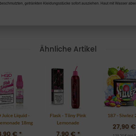
 beschmutzten, getränkten Kleidungsstücke sofort ausziehen. Haut mit Wasser ab
Ähnliche Artikel
Juice Liquid -
Flask - Tiiny Pink
187 - Siwlez
Lemonade 18mg
Lemonade
27,90 
8,90 €
*
7,90 €
*
139,50 € pro 1