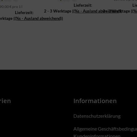
Lieferzeit:
Li
90,00 € pro 1 l
2 - 3 Werktage
((%s - Ausland abweichend))
2 - 3 Werktage
((%
Lieferzeit:
erktage
((%s - Ausland abweichend))
rien
Informationen
Datenschutzerklärung
Allgemeine Geschäftsbedingu
Kundeninformationen