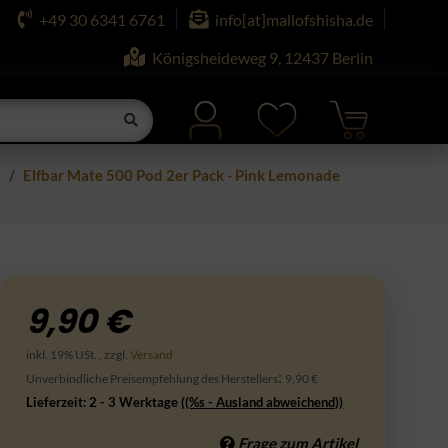
+49 30 6341 6761
info[at]mallofshisha.de
Königsheideweg 9, 12437 Berlin
t
Elfbar Mate 500 Pod 2er Pack - Pink Lemonade
9,90 €
inkl. 19% USt. , zzgl.
Versand
:
Unverbindliche Preisempfehlung des Herstellers
9,90 €
Lieferzeit:
2 - 3 Werktage
((%s - Ausland abweichend))
Frage zum Artikel