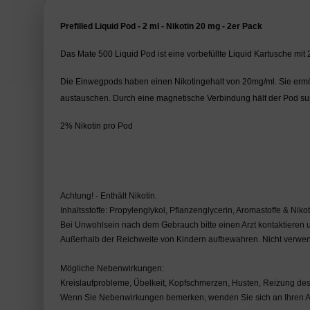
Prefilled Liquid Pod - 2 ml - Nikotin 20 mg - 2er Pack
Das Mate 500 Liquid Pod ist eine vorbefüllte Liquid Kartusche mit
Die Einwegpods haben einen Nikotingehalt von 20mg/ml. Sie ermö
austauschen. Durch eine magnetische Verbindung hält der Pod supe
2% Nikotin pro Pod
Achtung! - Enthält Nikotin.
Inhaltsstoffe: Propylenglykol, Pflanzenglycerin, Aromastoffe & Nikot
Bei Unwohlsein nach dem Gebrauch bitte einen Arzt kontaktieren u
Außerhalb der Reichweite von Kindern aufbewahren. Nicht verwen
Mögliche Nebenwirkungen:
Kreislaufprobleme, Übelkeit, Kopfschmerzen, Husten, Reizung d
Wenn Sie Nebenwirkungen bemerken, wenden Sie sich an Ihren A