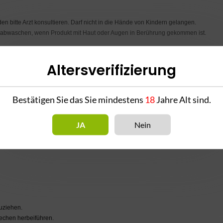
 bitte Arzt konsultieren. Darf nicht in die Hände von Kindern gelangen.
er abwaschen, wenn Produkt mit Haut oder Augen in Berührung gekommen ist.
Altersverifizierung
Bestätigen Sie das Sie mindestens
18
Jahre Alt sind.
JA
Nein
zuziehen.
chen herbeiführen.