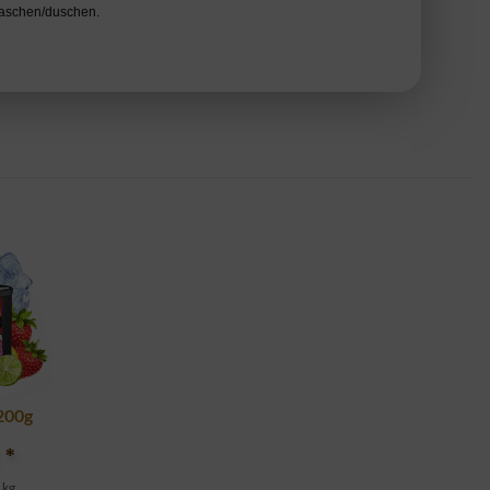
waschen/duschen.
 200g
€
*
 kg