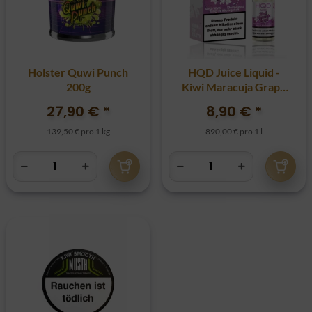
Holster Quwi Punch
HQD Juice Liquid -
200g
Kiwi Maracuja Grape
18mg
27,90 €
*
8,90 €
*
139,50 € pro 1 kg
890,00 € pro 1 l