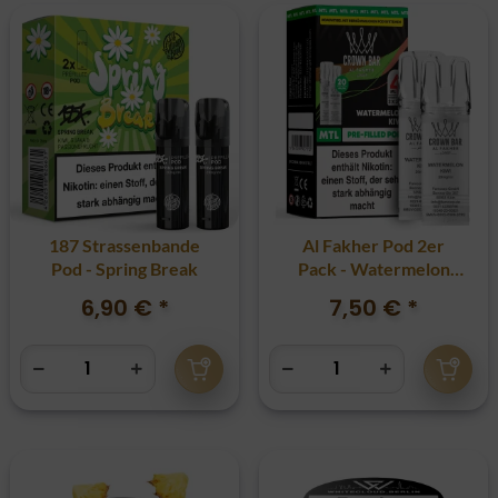
187 Strassenbande
Al Fakher Pod 2er
Pod - Spring Break
Pack - Watermelon
Kiwi 20mg
6,90 €
*
7,50 €
*