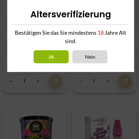
Altersverifizierung
Bestätigen Sie das Sie mindestens
18
Jahre Alt
sind.
Elfbar Mate 500 Pod
Flask - Tiiny Kiwi
2er Pack - Kiwi
Lemon
JA
Nein
Passionfruit Guava
9,90 €
*
7,90 €
*