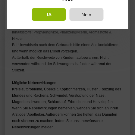
JA
Nein
Achtung! - Enthält Nikotin.
Inhaltsstoffe: Propylenglykol, Pflanzenglycerin, Aromastoffe &
Nikotin.
Bei Unwohlsein nach dem Gebrauch bitte einen Arzt kontaktieren
und wenn möglich das Etikett vorzeigen.
Außerhalb der Reichweite von Kindern aufbewahren. Nicht
verwenden während der Schwangerschaft oder während der
Stillzeit.
Mögliche Nebenwirkungen:
Kreislaufprobleme, Übelkeit, Kopfschmerzen, Husten, Reizung des
Mundes und Rachens, Schwindel, Verstopfung der Nase,
Magenbeschwerden, Schluckauf, Erbrechen und Herzklopfen.
Wenn Sie Nebenwirkungen bemerken, wenden Sie sich an Ihren
Arzt oder Apotheker. Außerdem können Sie helfen, das Dampfen
noch sicherer zu machen, indem Sie uns unerwünschte
Nebenwirkungen melden.