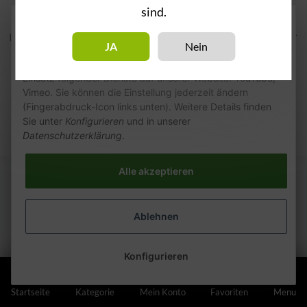
sind.
Wie wir Cookies & Co nutzen
Kategorien
JA
Nein
Durch Klicken auf „Alle akzeptieren“ gestatten Sie den
Einsatz folgender Dienste auf unserer Website: YouTube,
Vimeo. Sie können die Einstellung jederzeit ändern
(Fingerabdruck-Icon links unten). Weitere Details finden
Sie unter
Konfigurieren
und in unserer
Datenschutzerklärung
.
Alle akzeptieren
Ablehnen
Konfigurieren
Startseite
Kategorie
Mein Konto
Favoriten
Menu