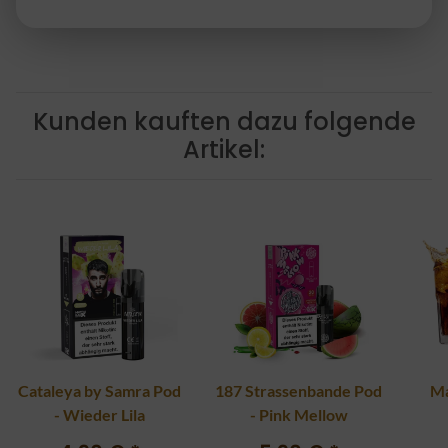
Kunden kauften dazu folgende
Artikel:
Cataleya by Samra Pod
187 Strassenbande Pod
Ma
- Wieder Lila
- Pink Mellow