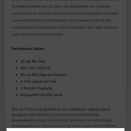
du flexibel bleiben kannst. Denn die Basisgeräte von Cataleya
passen auch zu anderen Hersteller-Pods und umgekehrt. Das wirst
du wahrscheinlich nicht benötigen, weil Cataleya Pods mit den
unfassbaren Geschmäckern einfach die besten sind, aber dennoch
sollte es einmal erwähnt werden.
Technische Daten
20 mg Nic-Salz
50% VG / 50% PG
Bis zu 600 Züge pro Kapsel
2 ml E-Liquid pro Pod
1 Pod pro Packung
Kompatibel mit Elfa Gerät
Die 187 Pods sind speziell für das aufladbare Vaping-Gerät
konzipiert und zeichnen sich durch eine hochwertige
Verarbeitung und ein ergonomisch geformtes Mundstück aus.
Ihre magnetische Fixierung sorgt für eine sichere und einfache