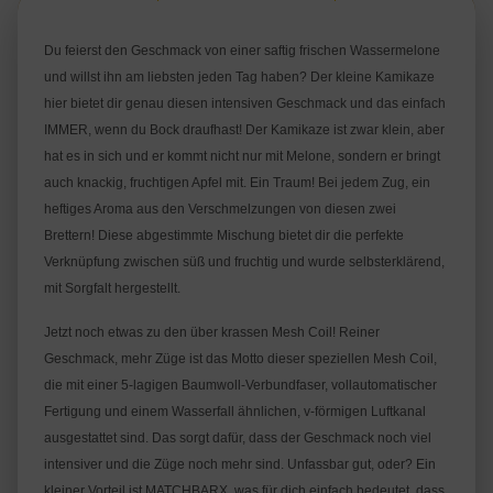
Du feierst den Geschmack von einer saftig frischen Wassermelone
und willst ihn am liebsten jeden Tag haben? Der kleine Kamikaze
hier bietet dir genau diesen intensiven Geschmack und das einfach
IMMER, wenn du Bock draufhast! Der Kamikaze ist zwar klein, aber
hat es in sich und er kommt nicht nur mit Melone, sondern er bringt
auch knackig, fruchtigen Apfel mit. Ein Traum! Bei jedem Zug, ein
heftiges Aroma aus den Verschmelzungen von diesen zwei
Brettern! Diese abgestimmte Mischung bietet dir die perfekte
Verknüpfung zwischen süß und fruchtig und wurde selbsterklärend,
mit Sorgfalt hergestellt.
Jetzt noch etwas zu den über krassen Mesh Coil! Reiner
Geschmack, mehr Züge ist das Motto dieser speziellen Mesh Coil,
die mit einer 5-lagigen Baumwoll-Verbundfaser, vollautomatischer
Fertigung und einem Wasserfall ähnlichen, v-förmigen Luftkanal
ausgestattet sind. Das sorgt dafür, dass der Geschmack noch viel
intensiver und die Züge noch mehr sind. Unfassbar gut, oder? Ein
kleiner Vorteil ist MATCHBARX, was für dich einfach bedeutet, dass