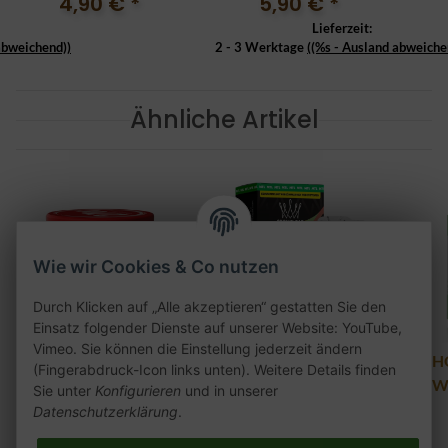
4,90 €
*
5,90 €
*
Lieferzeit:
abweichend))
2 - 3 Werktage
((%s - Ausland abweiche
Ähnliche Artikel
Wie wir Cookies & Co nutzen
Durch Klicken auf „Alle akzeptieren“ gestatten Sie den
Einsatz folgender Dienste auf unserer Website: YouTube,
Vimeo. Sie können die Einstellung jederzeit ändern
27er Rouge One 200g
Al Fakher Pod 2er Pack
HQ
(Fingerabdruck-Icon links unten). Weitere Details finden
- Watermelon
W
Sie unter
Konfigurieren
und in unserer
25,90 €
*
Pineapple 20mg
Datenschutzerklärung
.
7,50 €
*
129,50 € pro kg
Lieferzeit:
Lieferzeit: