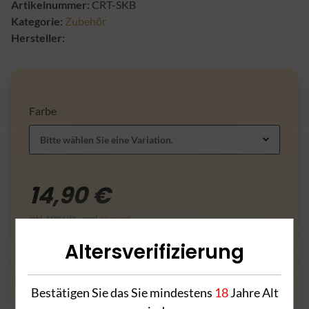
Artikelnummer:
CRT-SKB
Kategorie:
Zubehör
Hersteller:
Farbe
Bitte wählen Sie eine Variation.
14,90 €
inkl. 19% USt. , zzgl.
Versand
:
Unverbindliche Preisempfehlung des Herstellers
14,90 €
Altersverifizierung
Frage zum Artikel
Bestätigen Sie das Sie mindestens
18
Jahre Alt