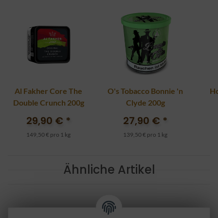
Al Fakher Core The
O's Tobacco Bonnie 'n
Ho
Double Crunch 200g
Clyde 200g
29,90 €
*
27,90 €
*
149,50 € pro 1 kg
139,50 € pro 1 kg
Ähnliche Artikel