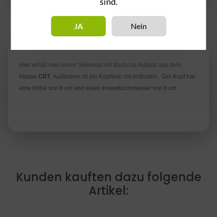
sind.
JA
Nein
Beschreibung
Hier erhält man einen Steinkopf mit Badscha Aufsatz aus dem
Hause
CRT
. Außerdem ist ein Kopfsieb mit enthalten. Der Kopf hat
eine Höhe von 8 cm und einen Innendurchmesser von 6 cm.
Kunden kauften dazu folgende
Artikel: