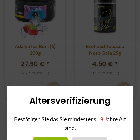
Adalya Ice Boni (6)
Brohood Tobacco
200g
Nero Gela 25g
27,90 €
*
4,50 €
*
139,50 € pro 1 kg
180,00 € pro 1 kg
Altersverifizierung
Bestätigen Sie das Sie mindestens
18
Jahre Alt
sind.