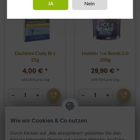
JA
Nein
Dschinni Cndy Brz
Holster !ce Bomb 2.0
25g
200g
4,00 €
*
29,90 €
*
160,00 € pro 1 kg
149,50 € pro 1 kg
Wie wir Cookies & Co nutzen
Durch Klicken auf „Alle akzeptieren“ gestatten Sie den
Einsatz folgender Dienste auf unserer Website: YouTube,