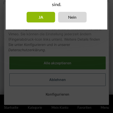
Kategorien
sind.
Wie wir Cookies & Co nutzen
JA
Nein
Durch Klicken auf „Alle akzeptieren“ gestatten Sie den
Einsatz folgender Dienste auf unserer Website: YouTube,
Vimeo. Sie können die Einstellung jederzeit ändern
(Fingerabdruck-Icon links unten). Weitere Details finden
Sie unter
Konfigurieren
und in unserer
Datenschutzerklärung
.
Alle akzeptieren
Ablehnen
Konfigurieren
Startseite
Kategorie
Mein Konto
Favoriten
Menu