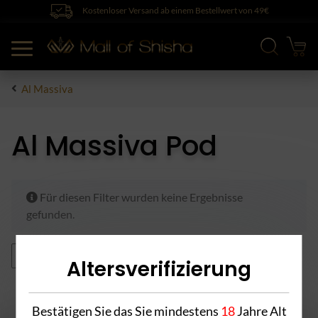
Kostenloser Versand ab einem Bestellwert von 49€
Al Massiva
Al Massiva Pod
x
Für diesen Filter wurden keine Ergebnisse
gefunden.
Zitrone
Alle Filter zurücksetzen
Altersverifizierung
Bestätigen Sie das Sie mindestens
18
Jahre Alt