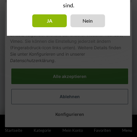
sind.
Wie wir Cookies & Co nutzen
JA
Nein
Durch Klicken auf „Alle akzeptieren“ gestatten Sie den
Einsatz folgender Dienste auf unserer Website: YouTube,
Vimeo. Sie können die Einstellung jederzeit ändern
(Fingerabdruck-Icon links unten). Weitere Details finden
Sie unter
Konfigurieren
und in unserer
Datenschutzerklärung
.
Alle akzeptieren
Ablehnen
Konfigurieren
Startseite
Kategorie
Mein Konto
Favoriten
Menu