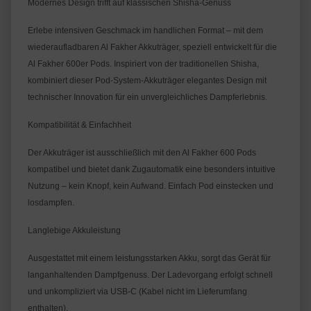
Modernes Design trifft auf klassischen Shisha-Genuss
Erlebe intensiven Geschmack im handlichen Format – mit dem 
wiederaufladbaren Al Fakher Akkuträger, speziell entwickelt für die 
Al Fakher 600er Pods. Inspiriert von der traditionellen Shisha, 
kombiniert dieser Pod-System-Akkuträger elegantes Design mit 
technischer Innovation für ein unvergleichliches Dampferlebnis.
Kompatibilität & Einfachheit
Der Akkuträger ist ausschließlich mit den Al Fakher 600 Pods 
kompatibel und bietet dank Zugautomatik eine besonders intuitive 
Nutzung – kein Knopf, kein Aufwand. Einfach Pod einstecken und 
losdampfen.
Langlebige Akkuleistung
Ausgestattet mit einem leistungsstarken Akku, sorgt das Gerät für 
langanhaltenden Dampfgenuss. Der Ladevorgang erfolgt schnell 
und unkompliziert via USB-C (Kabel nicht im Lieferumfang 
enthalten).