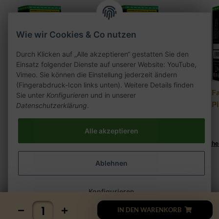
Wie wir Cookies & Co nutzen
Durch Klicken auf „Alle akzeptieren“ gestatten Sie den
Einsatz folgender Dienste auf unserer Website: YouTube,
Vimeo. Sie können die Einstellung jederzeit ändern
(Fingerabdruck-Icon links unten). Weitere Details finden
Al Fakher Pod 2er Pack
Al Fakher Pod 2er Pack
Al F
Sie unter
Konfigurieren
und in unserer
- Hubba 20mg
- Berry Blue 20mg
- P
Datenschutzerklärung
.
7,50 €
*
7,50 €
*
Alle akzeptieren
Lieferzeit:
Lieferzeit:
2 - 3 Werktage
((%s - Ausland abweichend))
2 - 3 Werktage
((%s - Ausland abweiche
Ablehnen
Konfigurieren
IN DEN WARENKORB
Startseite
Kategorie
Mein Konto
Favoriten
Menu