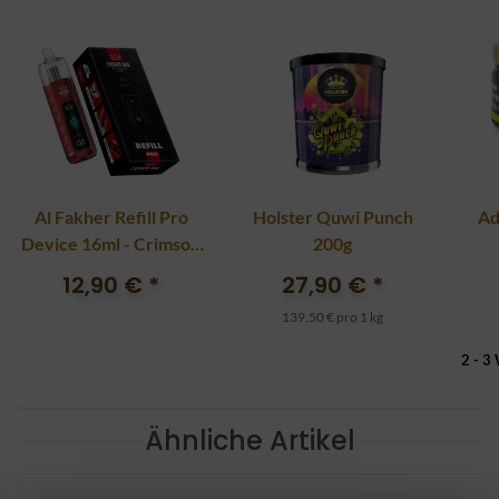
Al Fakher Refill Pro
Holster Quwi Punch
Ad
Device 16ml - Crimson
200g
Red
12,90 €
*
27,90 €
*
139,50 € pro 1 kg
2 - 3
Ähnliche Artikel