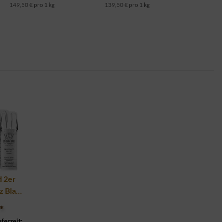
149,50 € pro 1 kg
139,50 € pro 1 kg
d 2er
z Blast
*
eferzeit: