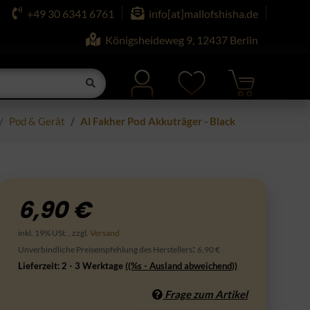
+49 30 6341 6761
info[at]mallofshisha.de
Königsheideweg 9, 12437 Berlin
Pod & Gerät
Al Fakher Pod Akkuträger - Black
6,90 €
inkl. 19% USt. , zzgl.
Versand
:
Unverbindliche Preisempfehlung des Herstellers
6,90 €
Lieferzeit:
2 - 3 Werktage
((%s - Ausland abweichend))
Frage zum Artikel