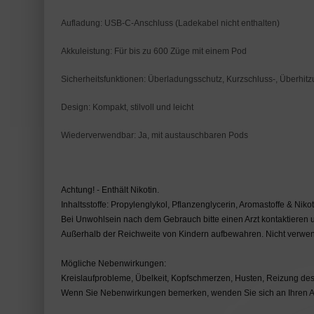
Aufladung: USB-C-Anschluss (Ladekabel nicht enthalten)
Akkuleistung: Für bis zu 600 Züge mit einem Pod
Sicherheitsfunktionen: Überladungsschutz, Kurzschluss-, Überhit
Design: Kompakt, stilvoll und leicht
Wiederverwendbar: Ja, mit austauschbaren Pods
Achtung! - Enthält Nikotin.
Inhaltsstoffe: Propylenglykol, Pflanzenglycerin, Aromastoffe & Nikot
Bei Unwohlsein nach dem Gebrauch bitte einen Arzt kontaktieren u
Außerhalb der Reichweite von Kindern aufbewahren. Nicht verwen
Mögliche Nebenwirkungen:
Kreislaufprobleme, Übelkeit, Kopfschmerzen, Husten, Reizung d
Wenn Sie Nebenwirkungen bemerken, wenden Sie sich an Ihren A