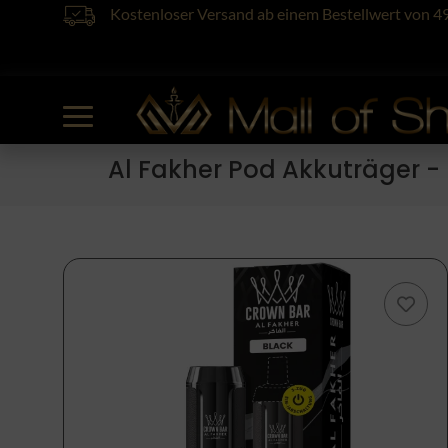
Kostenloser Versand ab einem Bestellwert von 4
Al Fakher Pod Akkuträger -