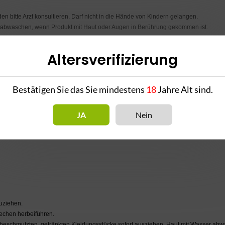
 bitte Arzt konsultieren. Darf nicht in die Hände von Kindern gelangen.
er abwaschen, wenn Produkt mit Haut oder Augen in Berührung gekommen ist.
Altersverifizierung
Bestätigen Sie das Sie mindestens
18
Jahre Alt sind.
JA
Nein
zuziehen.
chen herbeiführen.
 beschmutzten, getränkten Kleidungsstücke sofort ausziehen. Haut mit Wasser ab