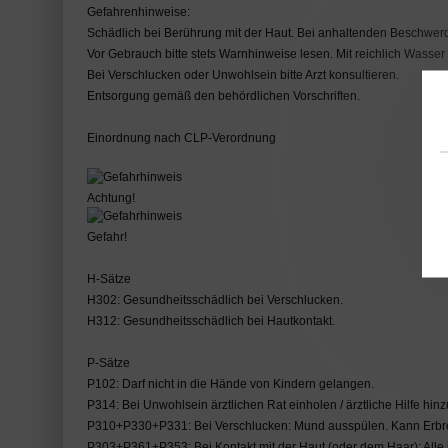
Gefahrenhinweise:
Schädlich bei Berührung mit der Haut. Bei anhaltenden Beschwerden
Vor Gebrauch bitte stets Warnhinweise lesen. Mit reichlich Wass
Bei Verschlucken oder Unwohlsein bitte Arzt konsultieren.
Entsorgung gemäß den behördlichen Vorschriften.
Einordnung nach CLP-Verordnung
Achtung!
Gefahr!
H-Sätze
H302: Gesundheitsschädlich bei Verschlucken.
H312: Gesundheitsschädlich bei Hautkontakt.
P-Sätze
P102: Darf nicht in die Hände von Kindern gelangen.
P314: Bei Unwohlsein ärztlichen Rat einholen / ärztliche Hilfe hin
P310+P330+P331: Bei Verschlucken: Mund ausspülen. Kann Erbre
P303+P361+P353: Bei Kontakt mit der Haut (oder dem Haar): Alle