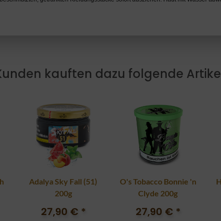
Kunden kauften dazu folgende Artikel
h
Adalya Sky Fall (51)
O's Tobacco Bonnie 'n
H
200g
Clyde 200g
27,90 €
*
27,90 €
*