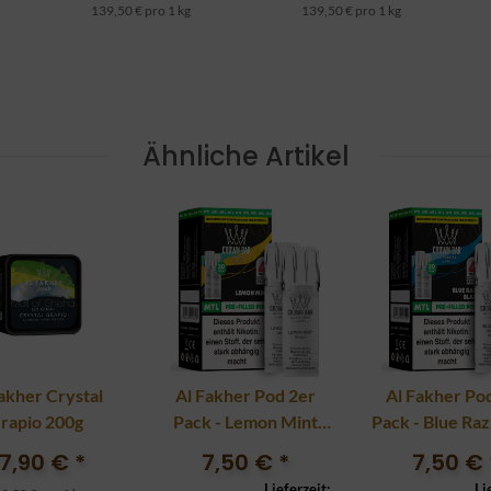
139,50 € pro 1 kg
139,50 € pro 1 kg
Ähnliche Artikel
akher Crystal
Al Fakher Pod 2er
Al Fakher Po
rapio 200g
Pack - Lemon Mint
Pack - Blue Raz
20mg
20mg
7,90 €
*
7,50 €
*
7,50 €
Lieferzeit:
Li