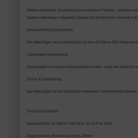
Erlebe intensiven Geschmack im handlichen Format – mit dem wiedera
System-Akkuträger elegantes Design mit technischer Innovation fü
Kompatibilität & Einfachheit
Der Akkuträger ist ausschließlich mit den Al Fakher 600 Pods kom
Langlebige Akkuleistung
Ausgestattet mit einem leistungsstarken Akku, sorgt das Gerät fü
Sicher & Zuverlässig
Der Akkuträger ist mit sämtlichen relevanten Sicherheitsfunktio
Technische Details:
Kompatibilität: Al Fakher Pod Serie, ELFA Pod Serie
Zugautomatik: Aktivierung durch Ziehen