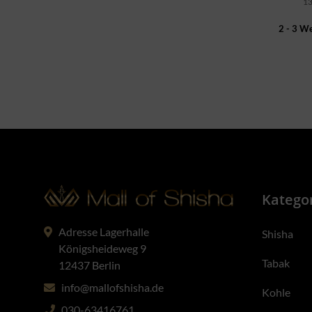
13
2 - 3 W
Katego
Adresse Lagerhalle
Shisha
Königsheideweg 9
Tabak
12437 Berlin
info@mallofshisha.de
Kohle
030-63416761