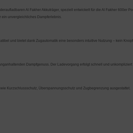
ufladbaren Al Fakher Akkuträger, speziell entwickelt für die Al Fakher 600er Pods.
r ein unvergleichliches Dampferlebnis.
patibel und bietet dank Zugautomatik eine besonders intuitive Nutzung – kein Kno
r langanhaltenden Dampfgenuss. Der Ladevorgang erfolgt schnell und unkompliziert 
nen wie Kurzschlussschutz, Überspannungsschutz und Zugbegrenzung ausgestattet.