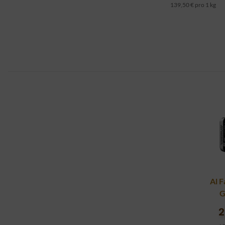
139,50 € pro 1 kg
Al F
G
2