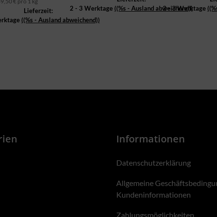
9,50 € pro 1 kg
2 - 3 Werktage
((%s - Ausland abweichend))
2 - 3 Werktage
((%
Lieferzeit:
erktage
((%s - Ausland abweichend))
rien
Informationen
Datenschutzerklärung
Allgemeine Geschäftsbedingu
Kundeninformationen
Zahlungsmöglichkeiten