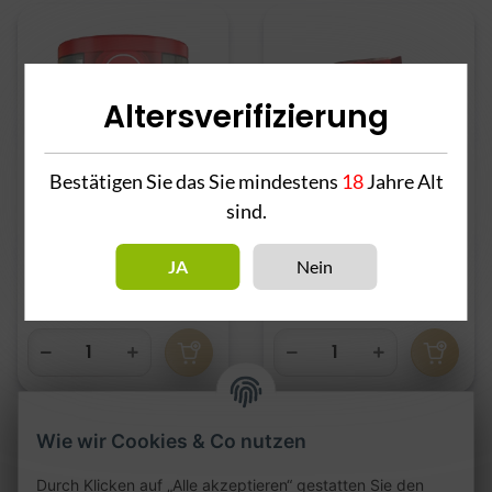
Altersverifizierung
Bestätigen Sie das Sie mindestens
18
Jahre Alt
sind.
27er KIGA 200g
27er KIGA 25g
25,90 €
*
4,00 €
*
JA
Nein
129,50 € pro kg
160,00 € pro 1 kg
Wie wir Cookies & Co nutzen
Durch Klicken auf „Alle akzeptieren“ gestatten Sie den