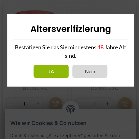
Altersverifizierung
Bestätigen Sie das Sie mindestens
18
Jahre Alt
sind.
27er KIGA 200g
27er KIGA 25g
JA
Nein
25,90 €
*
4,00 €
*
129,50 € pro kg
160,00 € pro 1 kg
Wie wir Cookies & Co nutzen
Durch Klicken auf „Alle akzeptieren“ gestatten Sie den