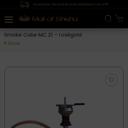
Kostenloser Versand ab einem Bestellwert von 49€
Smoke Cube MC 21 - roségold
Shisha