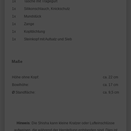
1x
Tasche mit Tragegurt
1x
Silikonschlauch, Knickschutz
1x
Mundstück
1x
Zange
1x
Kopfdichtung
1x
Steinkopf mit Aufsatz und Sieb
Maße
Höhe ohne Kopf:
ca. 22 cm
Bowlhöhe:
ca. 17 cm
Ø
Standfläche:
ca. 9,5 cm
Hinweis
: Die Shisha kann kleine Kratzer oder Lufteinschlüsse
aufweisen, die während der Herstellung entstanden sind. Dies ist