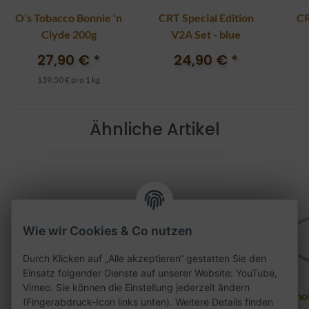
O's Tobacco Bonnie 'n
CRT Special Edition
CR
Clyde 200g
V2A Set - blue
27,90 €
*
24,90 €
*
139,50 € pro 1 kg
Ähnliche Artikel
Wie wir Cookies & Co nutzen
Durch Klicken auf „Alle akzeptieren“ gestatten Sie den
Einsatz folgender Dienste auf unserer Website: YouTube,
Vimeo. Sie können die Einstellung jederzeit ändern
Smoke Cube MC 21 -
Smoke Cube MC 21 -
Smok
(Fingerabdruck-Icon links unten). Weitere Details finden