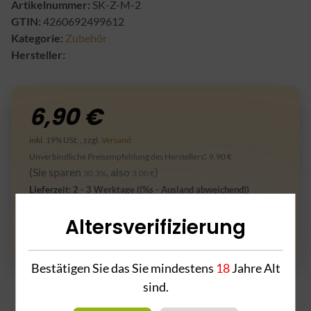
Artikelnummer:
SK-Z-M-2
GTIN:
4260692499612
Kategorie:
Zubehör
Hersteller:
6,90 €
inkl. 19% USt. , zzgl.
Versand
:
Unverbindliche Preisempfehlung des Herstellers
9,90 €
(Sie sparen
, also
)
30.3%
3,00 €
Lieferzeit:
2 - 3 Werktage
((%s - Ausland abweichend))
Altersverifizierung
Frage zum Artikel
Bestätigen Sie das Sie mindestens
18
Jahre Alt
sind.