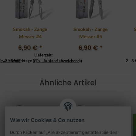
Smokah - Zange
Smokah - Zange
Messer #4
Messer #5
6,90 €
*
6,90 €
*
Lieferzeit:
abweichend))
2 - 3 Werktage
((%s - Ausland abweichend))
2 - 3
Ähnliche Artikel
Wie wir Cookies & Co nutzen
Durch Klicken auf „Alle akzeptieren“ gestatten Sie den