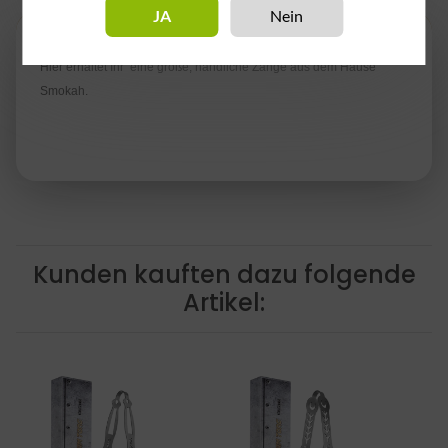
Beschreibung
JA
Nein
Hier erhaltet Ihr eine große, handliche Zange aus dem Hause
Smokah.
Kunden kauften dazu folgende
Artikel: