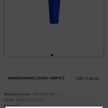
ABMESSUNGEN ( LÄNGE × BREITE ):
7,00 × 1,60 cm
Artikelnummer:
CRT-SAN-BU
GTIN:
4260767331328
Kategorie:
Zubehör