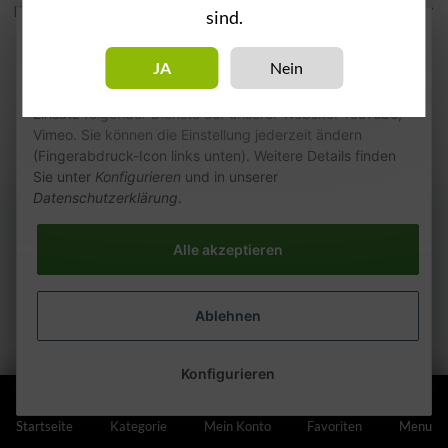
Kategorien
sind.
Wie wir Cookies & Co nutzen
JA
Nein
Durch Klicken auf „Alle akzeptieren“ gestatten Sie den
Einsatz folgender Dienste auf unserer Website: YouTube,
Vimeo. Sie können die Einstellung jederzeit ändern
(Fingerabdruck-Icon links unten). Weitere Details finden
Sie unter
Konfigurieren
und in unserer
Datenschutzerklärung
.
Alle akzeptieren
Ablehnen
Konfigurieren
Startseite
Kategorie
Mein Konto
Favoriten
Menu