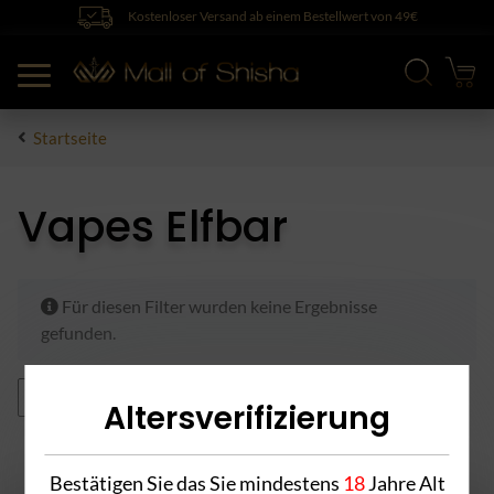
Kostenloser Versand ab einem Bestellwert von 49€
Startseite
Vapes Elfbar
x
Für diesen Filter wurden keine Ergebnisse
gefunden.
Erdbeere
Alle Filter zurücksetzen
Altersverifizierung
Bestätigen Sie das Sie mindestens
18
Jahre Alt