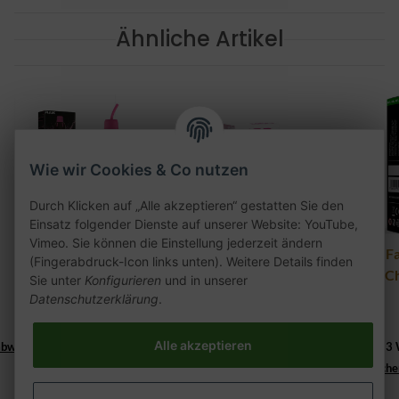
Ähnliche Artikel
Wie wir Cookies & Co nutzen
Durch Klicken auf „Alle akzeptieren“ gestatten Sie den
Einsatz folgender Dienste auf unserer Website: YouTube,
Vimeo. Sie können die Einstellung jederzeit ändern
Flask - Tiiny Pink
HQD Juice Liquid -
Al F
(Fingerabdruck-Icon links unten). Weitere Details finden
Lemonade
Dragon Strawberry
- C
Sie unter
Konfigurieren
und in unserer
18mg
Datenschutzerklärung
.
7,90 €
*
8,90 €
*
Lieferzeit:
890,00 € pro 1 l
Alle akzeptieren
abweichend))
2 - 3 Werktage
((%s - Ausland abweichend))
2 - 3
Lieferzeit:
2 - 3 Werktage
((%s - Ausland abweiche