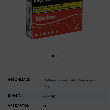
GESCHMACK:
Erdbeere
cremig
süß
Mascarpone
Teig
INHALT:
0,03 kg
VPE KARTON:
10