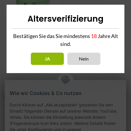
Altersverifizierung
Bestätigen Sie das Sie mindestens
18
Jahre Alt
sind.
O's Tobacco Bonnie 'n
Clyde 200g
JA
Nein
27,90 €
*
139,50 € pro 1 kg
Wie wir Cookies & Co nutzen
Durch Klicken auf „Alle akzeptieren“ gestatten Sie den
Einsatz folgender Dienste auf unserer Website: YouTube,
Vimeo. Sie können die Einstellung jederzeit ändern
Artikel 1 - 1 von 1
(Fingerabdruck-Icon links unten). Weitere Details finden
Sie unter
Konfigurieren
und in unserer