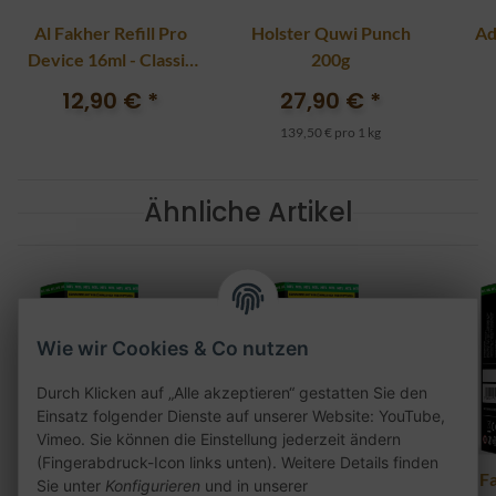
Al Fakher Refill Pro
Holster Quwi Punch
Ad
Device 16ml - Classic
200g
Gold
12,90 €
*
27,90 €
*
139,50 € pro 1 kg
Ähnliche Artikel
Wie wir Cookies & Co nutzen
Durch Klicken auf „Alle akzeptieren“ gestatten Sie den
Einsatz folgender Dienste auf unserer Website: YouTube,
Vimeo. Sie können die Einstellung jederzeit ändern
(Fingerabdruck-Icon links unten). Weitere Details finden
Al Fakher Pod 2er Pack
Al Fakher Pod 2er Pack
Al F
Sie unter
Konfigurieren
und in unserer