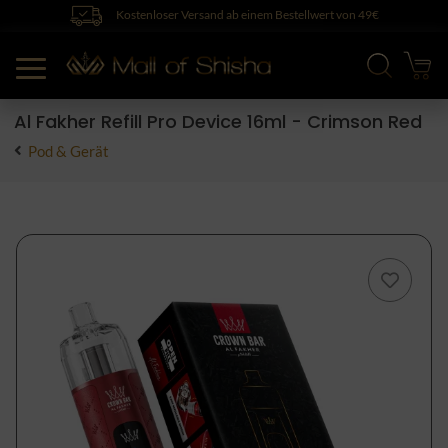
Kostenloser Versand ab einem Bestellwert von 49€
Al Fakher Refill Pro Device 16ml - Crimson Red
Pod & Gerät