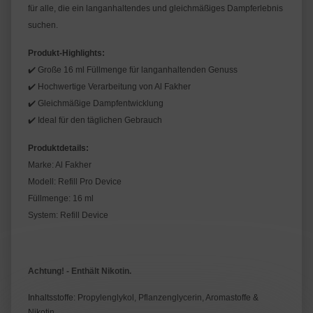
für alle, die ein langanhaltendes und gleichmäßiges Dampferlebnis 
suchen.
Produkt-Highlights:
✔️
 Große 16 ml Füllmenge für langanhaltenden Genuss
✔️
 Hochwertige Verarbeitung von Al Fakher
✔️
 Gleichmäßige Dampfentwicklung
✔️
 Ideal für den täglichen Gebrauch
Produktdetails:
Marke: Al Fakher
Modell: Refill Pro Device
Füllmenge: 16 ml
System: Refill Device
Achtung! - Enthält Nikotin.
Inhaltsstoffe: Propylenglykol, Pflanzenglycerin, Aromastoffe &
Nikotin.