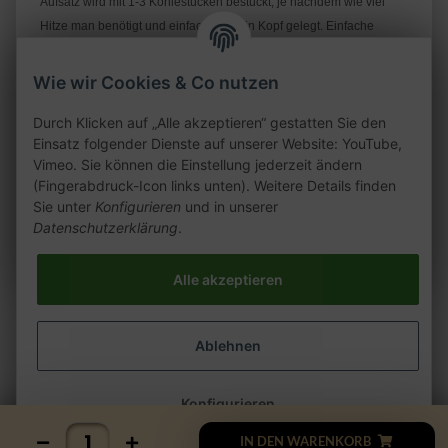
Aufsatz wird mit 1-3 Kohlestücken bestückt, je nachdem wie viel
Hitze man benötigt und einfach auf sein Kopf gelegt. Einfache
Hitzeregulation durch spielend leichtes Drehen am Deckel.
Wie wir Cookies & Co nutzen
Höhe
: ca. 5cm
Durch Klicken auf „Alle akzeptieren“ gestatten Sie den
Einsatz folgender Dienste auf unserer Website: YouTube,
Durchmesser
: ca. 7cm
Vimeo. Sie können die Einstellung jederzeit ändern
(Fingerabdruck-Icon links unten). Weitere Details finden
Durchmesser Auflage
: ca. 7,5cm
Sie unter
Konfigurieren
und in unserer
Datenschutzerklärung
.
Alle akzeptieren
Ablehnen
Konfigurieren
IN DEN WARENKORB