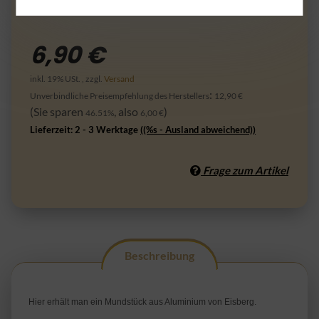
6,90 €
inkl. 19% USt. , zzgl.
Versand
:
Unverbindliche Preisempfehlung des Herstellers
12,90 €
(Sie sparen
, also
)
46.51%
6,00 €
Lieferzeit:
2 - 3 Werktage
((%s - Ausland abweichend))
Frage zum Artikel
Beschreibung
Hier erhält man ein Mundstück aus Aluminium von Eisberg.