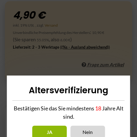
4,90 €
inkl. 19% USt. , zzgl.
Versand
:
Unverbindliche Preisempfehlung des Herstellers
10,90 €
(Sie sparen
, also
)
55.05%
6,00 €
Lieferzeit:
2 - 3 Werktage
((%s - Ausland abweichend))
Frage zum Artikel
Altersverifizierung
Beschreibung
Bestätigen Sie das Sie mindestens
18
Jahre Alt
sind.
Der brandneue Phunnel aus dem Hause
CRT
ist endlich auf dem
Markt. Der Kopf ist
100% handgemacht
und hat eine
optimale
JA
Nein
Hitzeverteilung
. Im Durchschnitt verbraucht man mit diesem