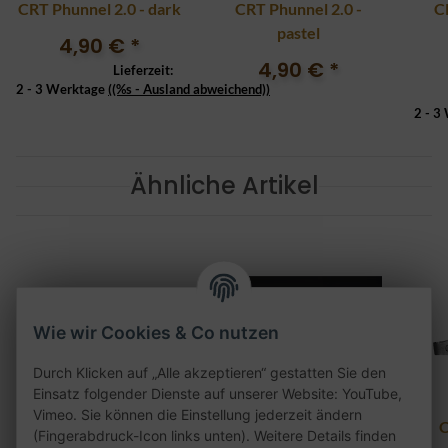
CRT Phunnel 2.0 - dark
CRT Phunnel 2.0 -
C
pastel
4,90 €
*
4,90 €
*
Lieferzeit:
2 - 3 Werktage
((%s - Ausland abweichend))
2 - 3
Ähnliche Artikel
Wie wir Cookies & Co nutzen
Durch Klicken auf „Alle akzeptieren“ gestatten Sie den
Einsatz folgender Dienste auf unserer Website: YouTube,
Vimeo. Sie können die Einstellung jederzeit ändern
CRT Glasmundstück
CRT Special Edition
C
(Fingerabdruck-Icon links unten). Weitere Details finden