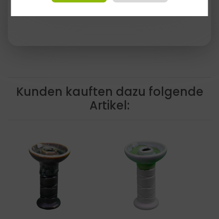
Phunnel zwischen
10 und 20g
Tabak.
Kunden kauften dazu folgende
Artikel: