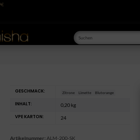
9€
GESCHMACK:
Zitrone
Limette
Blutorange
INHALT:
0,20 kg
VPE KARTON:
24
Artikelnummer:
ALM-200-SK