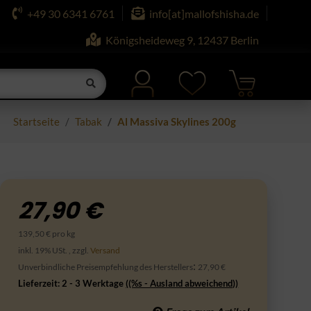
+49 30 6341 6761
info[at]mallofshisha.de
Königsheideweg 9, 12437 Berlin
Startseite
Tabak
Al Massiva Skylines 200g
27,90 €
139,50 € pro kg
inkl. 19% USt. , zzgl.
Versand
:
Unverbindliche Preisempfehlung des Herstellers
27,90 €
Lieferzeit:
2 - 3 Werktage
((%s - Ausland abweichend))