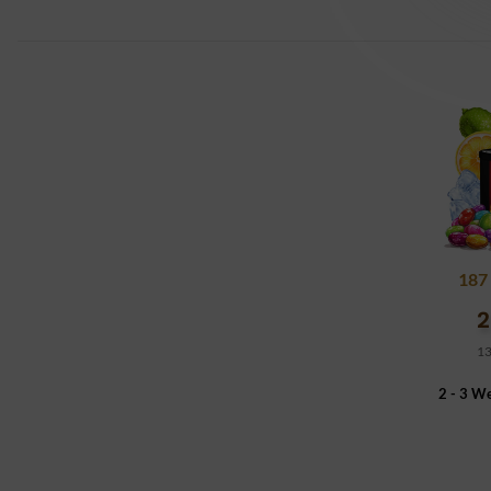
187 
2
13
2 - 3 W