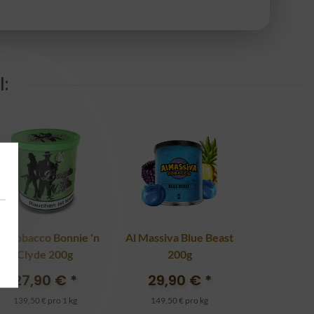
:
's Tobacco Bonnie 'n
Al Massiva Blue Beast
Clyde 200g
200g
27,90 €
*
29,90 €
*
139,50 € pro 1 kg
149,50 € pro kg