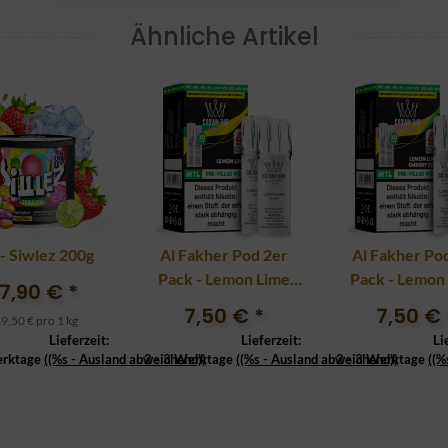
Ähnliche Artikel
- Siwlez 200g
Al Fakher Pod 2er
Al Fakher Po
Pack - Lemon Lime
Pack - Lemon
7,90 €
*
20mg
Cherry Fizz 
7,50 €
*
7,50 €
9,50 € pro 1 kg
Lieferzeit:
Lieferzeit:
Li
erktage
((%s - Ausland abweichend))
2 - 3 Werktage
((%s - Ausland abweichend))
2 - 3 Werktage
((%