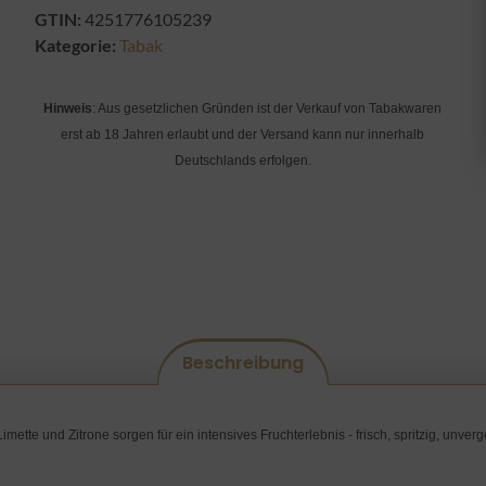
GTIN:
4251776105239
Kategorie:
Tabak
Hinweis
: Aus gesetzlichen Gründen ist der Verkauf von Tabakwaren
erst ab 18 Jahren erlaubt und der Versand kann nur innerhalb
Deutschlands erfolgen.
Beschreibung
ette und Zitrone sorgen für ein intensives Fruchterlebnis - frisch, spritzig, unverges