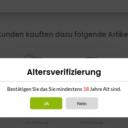
Kunden kauften dazu folgende Artikel
Altersverifizierung
Bestätigen Sie das Sie mindestens
18
Jahre Alt sind.
e
Al Massiva
Al Massiva Pink King
O
JA
Nein
0g
Bruderherz 200g
200g
27,90 €
*
29,90 €
*
139,50 € pro kg
149,50 € pro kg