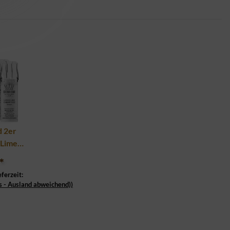
d 2er
 Lime
20mg
*
eferzeit:
s - Ausland abweichend))