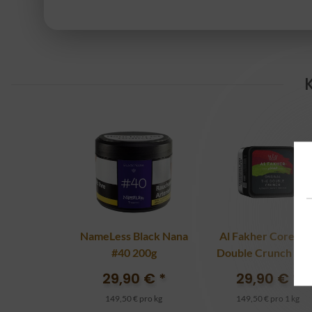
NameLess Black Nana
Al Fakher Core Th
#40 200g
Double Crunch 20
29,90 €
*
29,90 €
*
149,50 € pro kg
149,50 € pro 1 kg