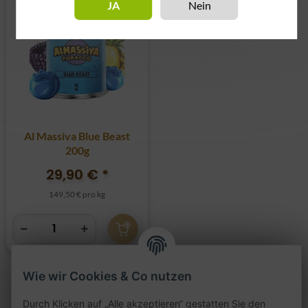
JA
Nein
Al Massiva Blue Beast
200g
29,90 €
*
149,50 € pro kg
Wie wir Cookies & Co nutzen
Durch Klicken auf „Alle akzeptieren“ gestatten Sie den